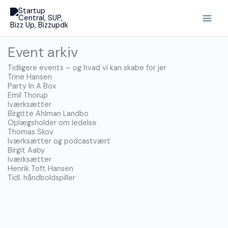
Gå
Main
til
Men
indholdet
Event arkiv
Tidligere events – og hvad vi kan skabe for jer
Trine Hansen
Party In A Box
Emil Thorup
Iværksætter
Birgitte Ahlman Landbo
Oplægsholder om ledelse
Thomas Skov
Iværksætter og podcastvært
Birgit Aaby
Iværksætter
Henrik Toft Hansen
Tidl. håndboldspiller