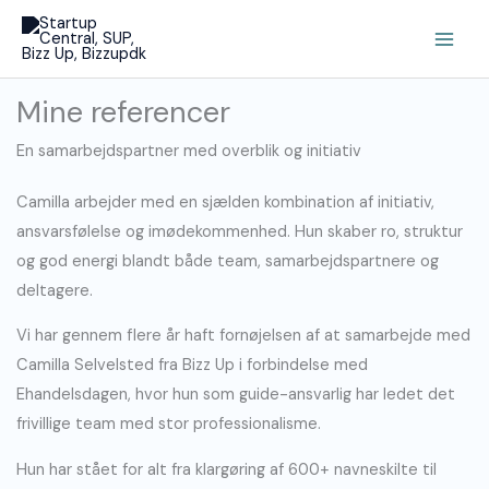
Gå
Main
til
Men
indholdet
Mine referencer
En samarbejdspartner med overblik og initiativ
Camilla arbejder med en sjælden kombination af initiativ,
ansvarsfølelse og imødekommenhed. Hun skaber ro, struktur
og god energi blandt både team, samarbejdspartnere og
deltagere.
Vi har gennem flere år haft fornøjelsen af at samarbejde med
Camilla Selvelsted fra Bizz Up i forbindelse med
Ehandelsdagen, hvor hun som guide-ansvarlig har ledet det
frivillige team med stor professionalisme.
Hun har stået for alt fra klargøring af 600+ navneskilte til