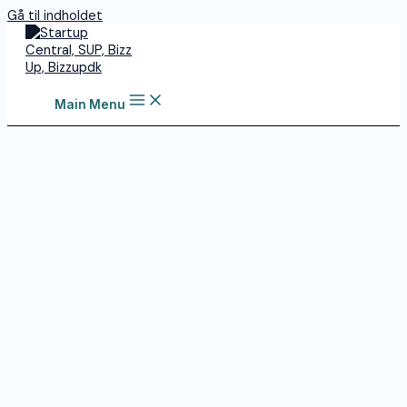
Gå til indholdet
Main Menu
Skyline Card – Et online
visitkort der
fremtidssikrer din