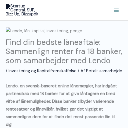
Gå
Main
til
Men
indholdet
Find din bedste låneaftale:
Sammenlign renter fra 18 banker,
som samarbejder med Lendo
/
Investering og Kapitalfremskaffelse
/ Af
Betalt samarbejde
Lendo, en svensk-baseret online lånemægler, har indgået
partnerskab med 18 banker for at give låntagere en bred
vifte af lånemuligheder. Disse banker tilbyder varierende
rentesatser og lånevilkår, hvilket gør det vigtigt at
sammenligne dem for at finde det mest passende lån til
dig.