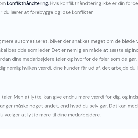
som
konflikthåndtering
. Hvis konflikthåndtering ikke er din forc
r du lærer at forebygge og løse konflikter.
g mere automatiseret, bliver der snakket meget om de bløde væ
 skal besidde som leder. Det er nemlig en måde at sætte sig i
dan dine medarbejdere føler og hvorfor de føler som de gør. De
ig nemlig hvilken værdi, dine kunder får ud af, det arbejde du l
taler. Men at lytte, kan give endnu mere værdi for dig, og in
pfanger måske noget andet, end hvad du selv gør. Det kan me
 du vælger at lytte mere til dine medarbejdere.