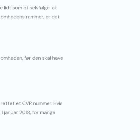
 lidt som et selvfølge, at
rksomhedens rammer, er det
ksomheden, før den skal have
oprettet et CVR nummer. Hvis
a 1 januar 2018, for mange