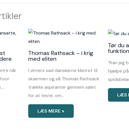
tikler
Tør du 
funktio
st
Thomas Rathsack – i krig
jdere
med eliten
“Kan jeg 
etre når
I vinters sad danskerne klistret til
hjælpe på 
 hvor
skærmen og så Thomas Rathsack
spidsbela
,…
trække aspiranter gennem sølet
LÆS 
for at teste, om…
LÆS MERE »