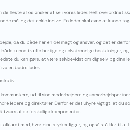
de fleste af os ønsker at se i vores leder. Helt overordnet ska
ede mål og det enkle individ. En leder skal evne at kunne ta
ejde, da du både har en del magt og ansvar, og det er derfor
 både kunne træffe hurtige og selvstændige beslutninger, og 
edste du kan gøre, at være selvbevidst om dig selv, og dine
live en bedre leder.
nikativ
le kommunikere, ud til sine medarbejdere og samarbejdspartnere
dre ledere og direktører. Derfor er det uhyre vigtigt, at du s
 tværs af de forskellige komponenter.
fklaret med, hvor dine styrker ligger, og også stå klar til at