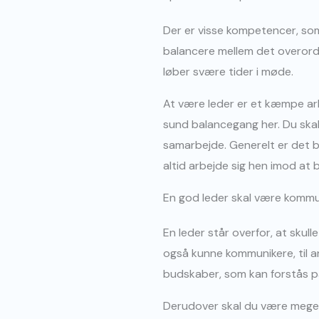
Der er visse kompetencer, som 
balancere mellem det overordn
løber svære tider i møde.
At være leder er et kæmpe arb
sund balancegang her. Du skal
samarbejde. Generelt er det b
altid arbejde sig hen imod at b
En god leder skal være kommu
En leder står overfor, at skul
også kunne kommunikere, til an
budskaber, som kan forstås på
Derudover skal du være meget a