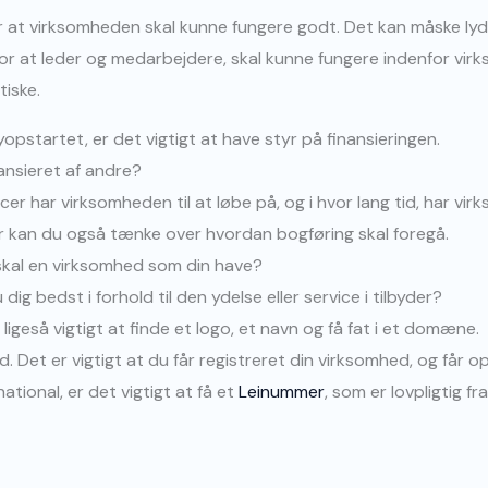
or at virksomheden skal kunne fungere godt. Det kan måske lyde
or at leder og medarbejdere, skal kunne fungere indenfor vi
tiske.
opstartet, er det vigtigt at have styr på finansieringen.
ansieret af andre?
r har virksomheden til at løbe på, og i hvor lang tid, har vir
er kan du også tænke over hvordan bogføring skal foregå.
g skal en virksomhed som din have?
dig bedst i forhold til den ydelse eller service i tilbyder?
 ligeså vigtigt at finde et logo, et navn og få fat i et domæne.
d. Det er vigtigt at du får registreret din virksomhed, og får 
ational, er det vigtigt at få et
Leinummer
, som er lovpligtig fr