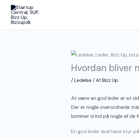
Gå
til
indholdet
Hvordan bliver 
/
Ledelse
/ Af
Bizz Up
At være en god leder er et v
Der er nogle overordnede træk,
kommer vi ind på nogle af de fo
En god leder skal have styr på