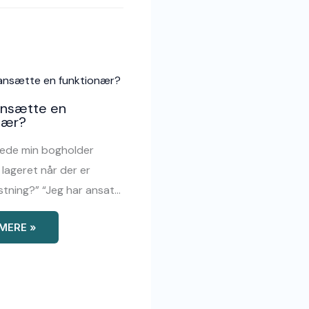
ansætte en
nær?
bede min bogholder
lageret når der er
stning?” “Jeg har ansat…
MERE »