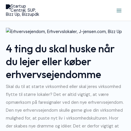
Gå
Main
til
Men
indholdet
4
Ting
Du
Skal
4 ting du skal huske når
Huske
Når
Du
Lejer
du lejer eller køber
Eller
Køber
Erhvervsejendomme
erhvervsejendomme
Skal du til at starte virksomhed eller skal jeres virksomhed
flytte til større lokaler? Det er altid vigtigt, at være
opmærksom på faresignaler ved den nye erhvervsejendom.
Den nye erhvervsejendom skulle gerne give din virksomhed
mulighed for, at puste nyt liv i virksomhedskulturen. Hvor
der skabes nye drømme og idéer. Det er derfor vigtigt at