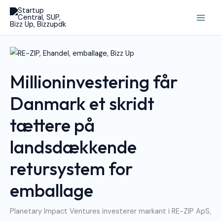
Gå
Main
til
Men
indholdet
Millioninvestering
Får
Danmark
Et
Millioninvestering får
Skridt
Tættere
På
Landsdækkende
Danmark et skridt
Retursystem
For
Emballage
tættere på
landsdækkende
retursystem for
emballage
Planetary Impact Ventures investerer markant i RE-ZIP ApS,