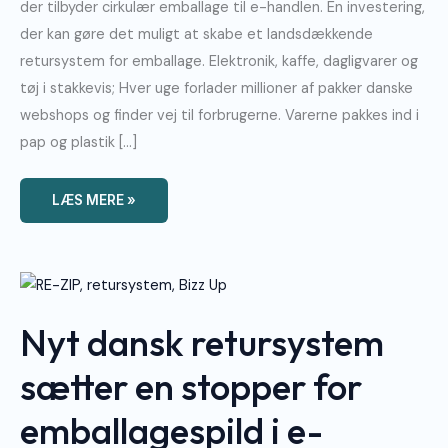
der tilbyder cirkulær emballage til e-handlen. En investering,
der kan gøre det muligt at skabe et landsdækkende
retursystem for emballage. Elektronik, kaffe, dagligvarer og
tøj i stakkevis; Hver uge forlader millioner af pakker danske
webshops og finder vej til forbrugerne. Varerne pakkes ind i
pap og plastik […]
LÆS MERE »
Nyt
Dansk
Retursystem
Sætter
Nyt dansk retursystem
En
Stopper
For
Emballagespild
sætter en stopper for
I
E-
Handlen
emballagespild i e-