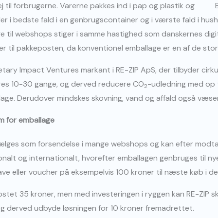
til forbrugerne. Varerne pakkes ind i pap og plastik og
i bedste fald i en genbrugscontainer og i værste fald i husho
 til webshops stiger i samme hastighed som danskernes digita
r til pakkeposten, da konventionel emballage er en af de sto
etary Impact Ventures markant i RE-ZIP ApS, der tilbyder cirku
eres 10-30 gange, og derved reducere CO
-udledning med op 
2
age. Derudover mindskes skovning, vand og affald også væsen
m for emballage
vælges som forsendelse i mange webshops og kan efter modta
onalt og internationalt, hvorefter emballagen genbruges til n
ave eller voucher på eksempelvis 100 kroner til næste køb i
stet 35 kroner, men med investeringen i ryggen kan RE-ZIP s
 og derved udbyde løsningen for 10 kroner fremadrettet.