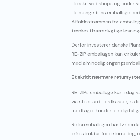
danske webshops og finder vej 
de mange tons emballage ender 
Affaldsstrømmen for emballage
tænkes i bæredygtige løsninge
Derfor investerer danske Plan
RE-ZIP emballagen kan cirkul
med almindelig engangsemball
Et skridt nærmere retursyste
RE-ZIPs emballage kan i dag 
via standard postkasser, nati
modtager kunden en digital g
Returemballagen har førhen ko
infrastruktur for returnering,