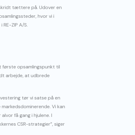
skridt tættere på. Udover en
psamlingssteder, hvor vi i
i RE-ZIP A/S.
 første opsamlingspunkt til
rdt arbejde, at udbrede
vestering tør vi satse på en
ive markedsdominerende. Vi kan
vor få gang i hjulene. I
ikkernes CSR-strategier”, siger