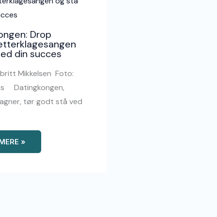
ongen: Drop
ætterklagesangen
ved din succes
britt Mikkelsen Foto:
tos Datingkongen,
gner, tør godt stå ved
MERE »