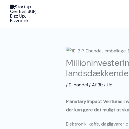
Gå
til
indholdet
Millioninvesteri
landsdækkende 
/
E-handel
/ Af
Bizz Up
Planetary Impact Ventures inve
der kan gøre det muligt at s
Elektronik, kaffe, dagligvarer o