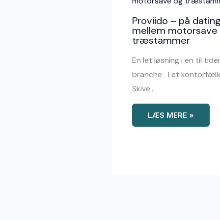
Proviido – på datin
mellem motorsave
træstammer
En let løsning i en til tid
branche I et kontorfæll
Skive…
LÆS MERE »