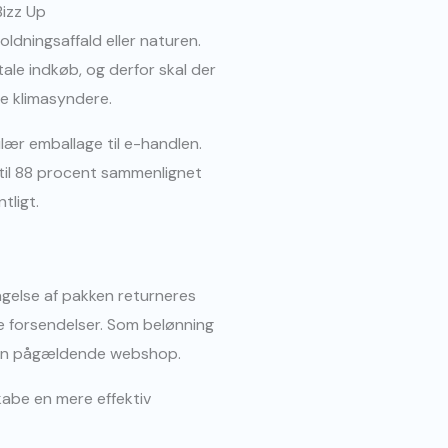
ldningsaffald eller naturen.
le indkøb, og derfor skal der
re klimasyndere.
lær emballage til e-handlen.
til 88 procent sammenlignet
tligt.
gelse af pakken returneres
ye forsendelser. Som belønning
 den pågældende webshop.
kabe en mere effektiv