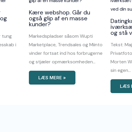
g
Kære webshop. Går du
 og
også glip af en masse
Datingk
kunder?
iværks
og stå 
er tung
Markedspladser såsom Wupti
esskab i
Marketplace, Trendsales og Miinto
Tekst: Maj
vinder fortsat ind hos forbrugerne
Privatfo
og stjæler opmærksomheden…
Morten Wa
sin egen…
LÆS MERE »
LÆS 