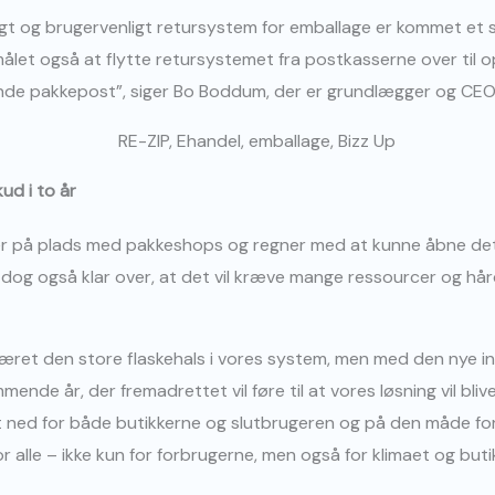
gt og brugervenligt retursystem for emballage er kommet et 
 målet også at flytte retursystemet fra postkasserne over til o
ende pakkepost”, siger Bo Boddum, der er grundlægger og CEO 
ud i to år
aler på plads med pakkeshops og regner med at kunne åbne det
dog også klar over, at det vil kræve mange ressourcer og hå
 været den store flaskehals i vores system, men med den nye in
ende år, der fremadrettet vil føre til at vores løsning vil bl
 ned for både butikkerne og slutbrugeren og på den måde for al
or alle – ikke kun for forbrugerne, men også for klimaet og but