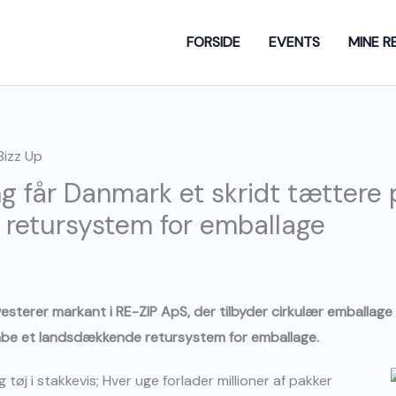
FORSIDE
EVENTS
MINE R
ng får Danmark et skridt tættere 
retursystem for emballage
sterer markant i RE-ZIP ApS, der tilbyder cirkulær emballage t
kabe et landsdækkende retursystem for emballage.
g tøj i stakkevis; Hver uge forlader millioner af pakker