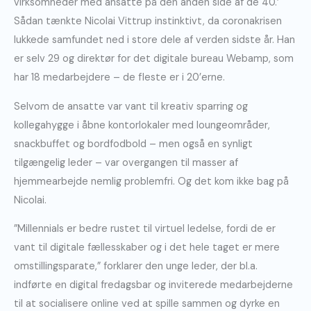
virksomheder med ansatte på den anden side af de 40.’
Sådan tænkte Nicolai Vittrup instinktivt, da coronakrisen
lukkede samfundet ned i store dele af verden sidste år. Han
er selv 29 og direktør for det digitale bureau Webamp, som
har 18 medarbejdere – de fleste er i 20’erne.
Selvom de ansatte var vant til kreativ sparring og
kollegahygge i åbne kontorlokaler med loungeområder,
snackbuffet og bordfodbold – men også en synligt
tilgængelig leder – var overgangen til masser af
hjemmearbejde nemlig problemfri. Og det kom ikke bag på
Nicolai.
”Millennials er bedre rustet til virtuel ledelse, fordi de er
vant til digitale fællesskaber og i det hele taget er mere
omstillingsparate,” forklarer den unge leder, der bl.a.
indførte en digital fredagsbar og inviterede medarbejderne
til at socialisere online ved at spille sammen og dyrke en