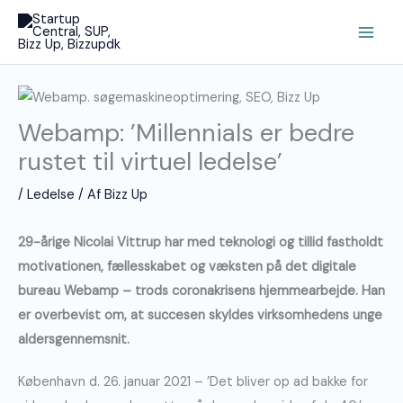
Gå
Main
til
Men
indholdet
Webamp: ’Millennials er bedre
rustet til virtuel ledelse’
/
Ledelse
/ Af
Bizz Up
29-årige Nicolai Vittrup har med teknologi og tillid fastholdt
motivationen, fællesskabet og væksten på det digitale
bureau Webamp – trods coronakrisens hjemmearbejde. Han
er overbevist om, at succesen skyldes virksomhedens unge
aldersgennemsnit.
København d. 26. januar 2021 – ’Det bliver op ad bakke for