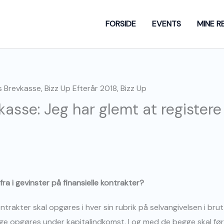
FORSIDE
EVENTS
MINE R
kasse: Jeg har glemt at registere
a i gevinster på finansielle kontrakter?
ontrakter skal opgøres i hver sin rubrik på selvangivelsen i br
egge opgøres under kapitalindkomst. I og med de begge skal fø