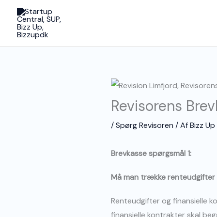
Gå
til
indholdet
Revisorens Brev
/
Spørg Revisoren
/ Af
Bizz Up
Brevkasse spørgsmål 1:
Må man trække renteudgifter fr
Renteudgifter og finansielle k
finansielle kontrakter skal b