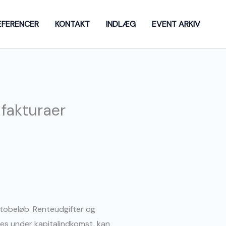
EFERENCER
KONTAKT
INDLÆG
EVENT ARKIV
 fakturaer
uttobeløb. Renteudgifter og
res under kapitalindkomst, kan