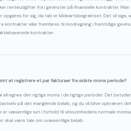
ker renteudgifter fra i gevinster på finansielle kontrakter. Man
ter opgøres for sig, da tab er kildeartsbegrænset. Det vil sige,
 kontrakter eller fremføres til modregning i fremtidige gevinste
 aktiebaserede kontrakter.
emt at registrere et par fakturaer fra sidste moms periode?
 afregnes den rigtige moms i de rigtige perioder. Det betyder
astselv på det manglende beløb, og du vil blive opkrævet de
ke er væsentlige set i forhold til virksomhedens normale moms
 skal være tale om uvæsentlige beløb.