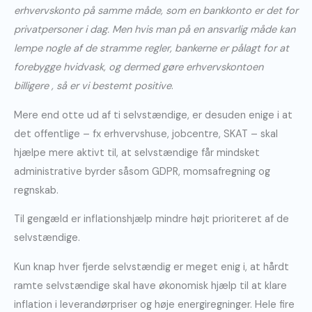
erhvervskonto på samme måde, som en bankkonto er det for
privatpersoner i dag. Men hvis man på en ansvarlig måde kan
lempe nogle af de stramme regler, bankerne er pålagt for at
forebygge hvidvask, og dermed gøre erhvervskontoen
billigere , så er vi bestemt positive
.
Mere end otte ud af ti selvstændige, er desuden enige i at
det offentlige – fx erhvervshuse, jobcentre, SKAT – skal
hjælpe mere aktivt til, at selvstændige får mindsket
administrative byrder såsom GDPR, momsafregning og
regnskab.
Til gengæld er inflationshjælp mindre højt prioriteret af de
selvstændige.
Kun knap hver fjerde selvstændig er meget enig i, at hårdt
ramte selvstændige skal have økonomisk hjælp til at klare
inflation i leverandørpriser og høje energiregninger. Hele fire