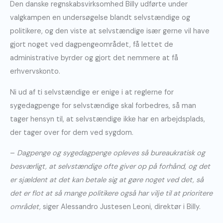
Den danske regnskabsvirksomhed Billy udførte under
valgkampen en undersøgelse blandt selvstændige og
politikere, og den viste at selvstændige især gerne vil have
gjort noget ved dagpengeområdet, få lettet de
administrative byrder og gjort det nemmere at få
erhvervskonto.
Ni ud af ti selvstændige er enige i at reglerne for
sygedagpenge for selvstændige skal forbedres, så man
tager hensyn til, at selvstændige ikke har en arbejdsplads,
der tager over for dem ved sygdom.
–
Dagpenge og sygedagpenge opleves så bureaukratisk og
besværligt, at selvstændige ofte giver op på forhånd, og det
er sjældent at det kan betale sig at gøre noget ved det, så
det er flot at så mange politikere også har vilje til at prioritere
området,
siger Alessandro Justesen Leoni, direktør i Billy.