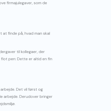
jove firmajulegaver, som de
let at finde på, hvad man skal
rgaver til kollegaer, der
lot pen: Dette er altid en fin
rbejde. Det vil først og
de arbejde. Derudover bringer
jdsmiljø.