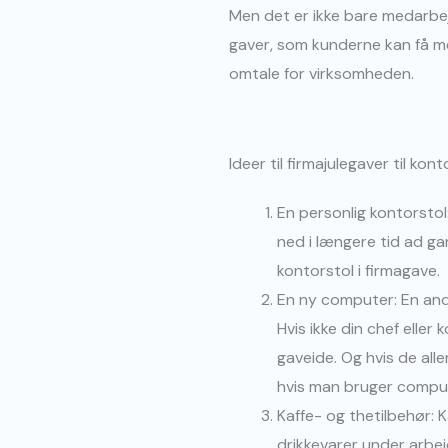
Men det er ikke bare medarbe
gaver, som kunderne kan få m
omtale for virksomheden.
Ideer til firmajulegaver til ko
En personlig kontorstol
ned i længere tid ad ga
kontorstol i firmagave.
En ny computer: En and
Hvis ikke din chef eller
gaveide. Og hvis de all
hvis man bruger comput
Kaffe- og thetilbehør: K
drikkevarer under arbej