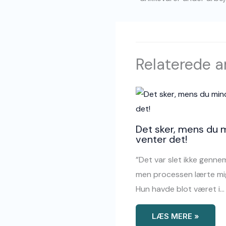
Relaterede ar
Det sker, mens du 
venter det!
”Det var slet ikke genn
men processen lærte mig
Hun havde blot været i…
LÆS MERE »