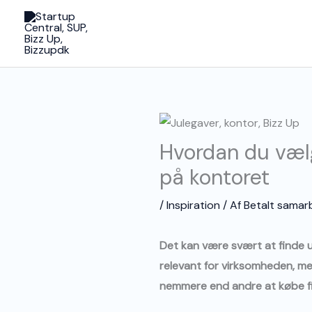
Gå
til
indholdet
Hvordan du vælg
på kontoret
/
Inspiration
/ Af
Betalt samar
Det kan være svært at finde ud 
relevant for virksomheden, m
nemmere end andre at købe fi