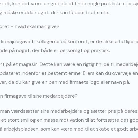
odt, kan det være en god idé at finde nogle praktiske eller s
g måske endda noget, der kan få dem til at smile.
toret – hvad skal man give?
irmajulegave til kollegerne på kontoret, er det ikke altid lige 
nde på noget, der både er personligt og praktisk.
på et magasin. Dette kan være en rigtig fin idé til medarbejde
 opdateret indenfor et bestemt emne. Ellers kan du overveje en f
r, da du kan give en pen med firmaets logo eller navn på.
 en firmagave til sine medarbejdere?
at man værdsætter sine medarbejdere og sætter pris på deres a
t stort smil og en masse motivation til at fortsætte det go
 arbejdspladsen, som kan være med til at skabe et godt arbe