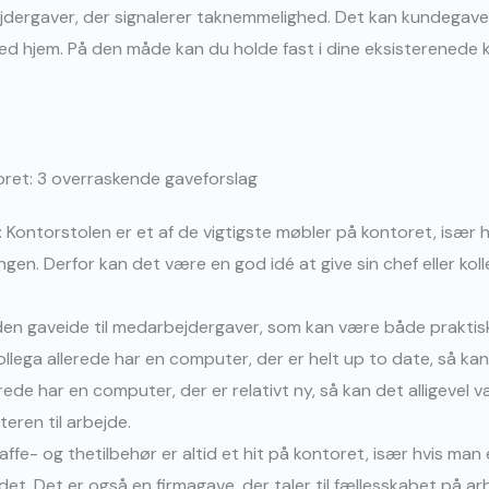
jdergaver, der signalerer taknemmelighed. Det kan kundegave
ed hjem. På den måde kan du holde fast i dine eksisterenede
ntoret: 3 overraskende gaveforslag
: Kontorstolen er et af de vigtigste møbler på kontoret, især 
ngen. Derfor kan det være en god idé at give sin chef eller kol
en gaveide til medarbejdergaver, som kan være både praktisk
 kollega allerede har en computer, der er helt up to date, så kan
erede har en computer, der er relativt ny, så kan det alligevel
eren til arbejde.
affe- og thetilbehør er altid et hit på kontoret, især hvis man 
det. Det er også en firmagave, der taler til fællesskabet på a