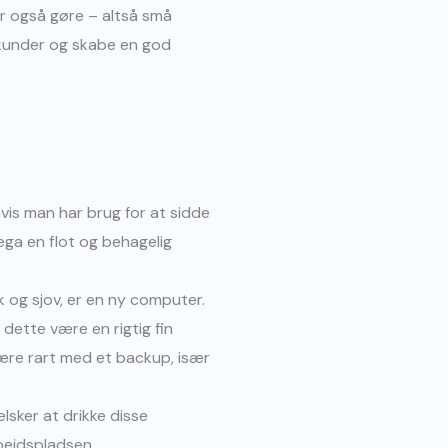
r også gøre – altså små
 kunder og skabe en god
hvis man har brug for at sidde
lega en flot og behagelig
 og sjov, er en ny computer.
 dette være en rigtig fin
 være rart med et backup, især
elsker at drikke disse
rbejdspladsen.