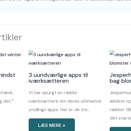
tikler
mindst
3 uundværlige apps til
Jesperh
iværksætteren
bag blo
emtænk,
Vi har spurgt en række
Jesperhus
 det.”
iværksættere om deres ultimative
ældste op
yndlings apps. Her er de tre…
rækker til
det start
LÆS MERE »