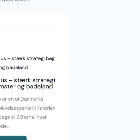
us – stærk strategi
mster og badeland
 er en af Danmarks
levelsesparker. Historien
bage til 60´erne, hvor
ede…