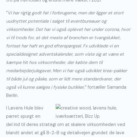
tro på fremtiden og endnu mere vækst i 2021.
”
Vi har rigtig godt fat i forbrugerne, men der ligger et stort
uudnyttet potentiale i salget til eventbureauer og
virksomheder. Det har vi også oplevet her under corona, hvor
vi til trods for, at det meste af branchen er tvangslukket,
fortsat har haft en god efterspørgsel. Fx udviklede vi en
specialdesignet adventskalender, som viste sig at være et
kæmpe hit hos virksomheder, der købte dem til
medarbejderjulegaver. Men vi har også udviklet krea-pakker
til både jul og påske, som er lidt mere standardvarer, der
også vil kunne sælges i fysiske butikker
,” fortæller Samanda
Berlin.
I Løvens Hule blev
parret spurgt en
del ind til deres strategi om at skalere virksomheden ved
blandt andet at gå B-2-B og detailvejen grundet de lave