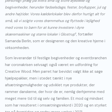
personligt præg
på livets små og store øjeblikke og
begivenheder, herunder fødselsdage, fester, bryllupper, jul og
andre højtider. Vores kælderlokaler blev derfor hurtigt alt for
små, så vi solgte vores drømmehus og flyttede i lejlighed
med vores to børn for at kunne investere i dyre
skæremaskiner og større lokaler i Glostrup
”, fortæller
Samanda Berlin, som er designeren og den kreative hjerne i
virksomheden.
Som leverandør til festlige begivenheder og eventbranchen
har coronakrisen selvsagt også været en udfordring for
Creative Wood. Men parret har bevidst valgt ikke at søge
hjælpepakker, men i stedet tænkt i nye
afsætningsmuligheder og udviklet nye produkter, der
rammer danskerne, der hvor de er, nemlig derhjemme med
meget mere tid til sig selv og familien. Et mod og mindset
som har resulteret i omsætnings­rekord i 2020 og en styrket