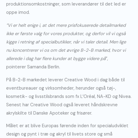
produktionsomkostninger, som leverandører til det led er
oppe imod.
”Vi er helt enige i, at det mere prisfokuserede detailmarked
ikke er første valg for vores produkter, og derfor vil vi også
kigge i retning af specialbutikker, når vi taler detail. Men lige
nu koncentrerer vi os om det øvrige B-2-B marked, hvor vi
allerede i dag har flere kunder at bygge videre på
”,
pointerer Samanda Berlin.
På B-2-B markedet leverer Creative Wood i dag både til
eventbureauer og virksomheder, herunder også tøj-,
kosmetik- og livsstilsbrands som fx L’Oréal, NA-KD og Nivea.
Senest har Creative Wood også leveret håndskrevne
akrylskilte til Danske Apoteker og frisører.
Målet er at blive Europas førende inden for specialudviklet
design og pynt i træ og akryl til livets store og små