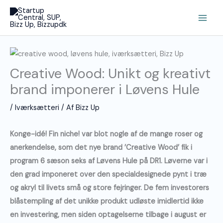
Gå
Main
til
Men
indholdet
Creative Wood: Unikt og kreativt
brand imponerer i Løvens Hule
/
Iværksætteri
/ Af
Bizz Up
Konge-idé! Fin niche! var blot nogle af de mange roser og
anerkendelse, som det nye brand ’Creative Wood’ fik i
program 6 sæson seks af Løvens Hule på DR1. Løverne var i
den grad imponeret over den specialdesignede pynt i træ
og akryl til livets små og store fejringer. De fem investorers
blåstempling af det unikke produkt udløste imidlertid ikke
en investering, men siden optagelserne tilbage i august er