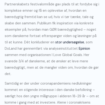
Partnerskabets festivalområde gav plads til at fordybe sig i
komplekse emner og få en oplevelse af, hvordan en
bæredygtig fremtid kan se ud, hvis vi tør tænke, tale og
skabe den sammen. Publikum fik inspiration via konkrete
eksempler på, hvordan man GØR bæredygtighed – noget
som danskerne fortsat efterspørger viden og løsninger på
til at kunne. Dét konkluderer en
stor undersøgelse
, som
DoLand har gennemført via analyseinstituttet
Epinion
sammen med organisationen I Love Global Goals. Her
svarede 3/4 af danskerne, at de ønsker at leve mere
bæredygtigt, men at de mangler viden om, hvordan de gør
det.
Samtidig er der under coronapandemiens nedlukninger
kommet en stigende interesse i den danske befolkning –
særligt hos den yngre målgruppe i alderen 18-29 år – om at
komme i gang med at investere. Alene i coronakrisens