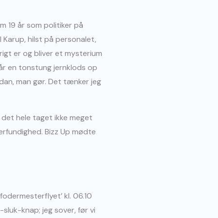
m 19 år som politiker på
Karup, hilst på personalet,
igt er og bliver et mysterium
får en tonstung jernklods op
ordan, man gør. Det tænker jeg
i det hele taget ikke meget
erfundighed. Bizz Up mødte
’fodermesterflyet’ kl. 06.10
sluk-knap; jeg sover, før vi