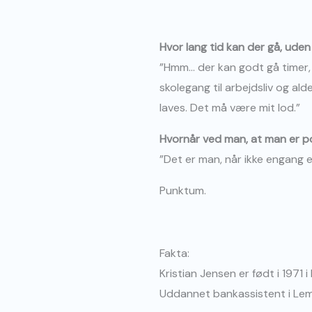
Hvor lang tid kan der gå, uden
”Hmm… der kan godt gå timer, me
skolegang til arbejdsliv og ald
laves. Det må være mit lod.”
Hvornår ved man, at man er po
”Det er man, når ikke engang 
Punktum.
Fakta:
Kristian Jensen er født i 1971 
Uddannet bankassistent i Lemv