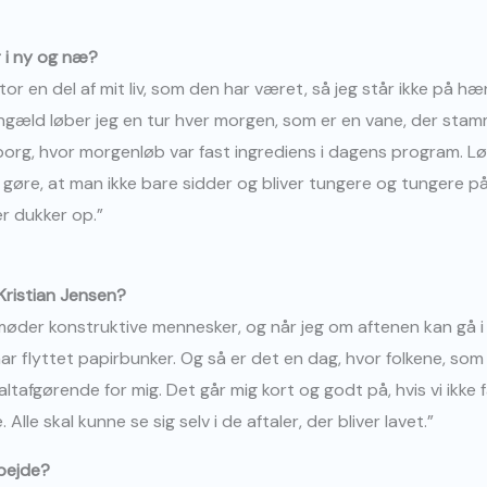
 i ny og næ?
stor en del af mit liv, som den har været, så jeg står ikke på 
engæld løber jeg en tur hver morgen, som er en vane, der stamm
borg, hvor morgenløb var fast ingrediens i dagens program. Løb
t gøre, at man ikke bare sidder og bliver tungere og tungere p
er dukker op.”
Kristian Jensen?
 møder konstruktive mennesker, og når jeg om aftenen kan gå i s
 har flyttet papirbunker. Og så er det en dag, hvor folkene, s
ltafgørende for mig. Det går mig kort og godt på, hvis vi ikke
. Alle skal kunne se sig selv i de aftaler, der bliver lavet.”
rbejde?