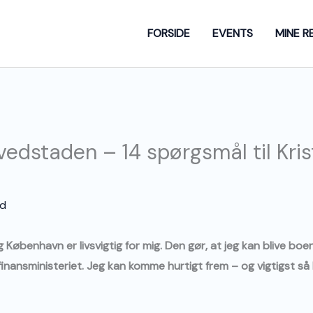
FORSIDE
EVENTS
MINE R
ovedstaden – 14 spørgsmål til Kri
rd
København er livsvigtig for mig. Den gør, at jeg kan blive boen
nansministeriet. Jeg kan komme hurtigt frem – og vigtigst så 