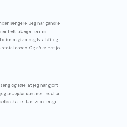
hænder længere. Jeg har ganske
er helt tilbage fra min
eturen giver mig lys, luft og
å statskassen. Og så er det jo
eng og føle, at jeg har gjort
om jeg arbejder sammen med, er
 fællesskabet kan være enige