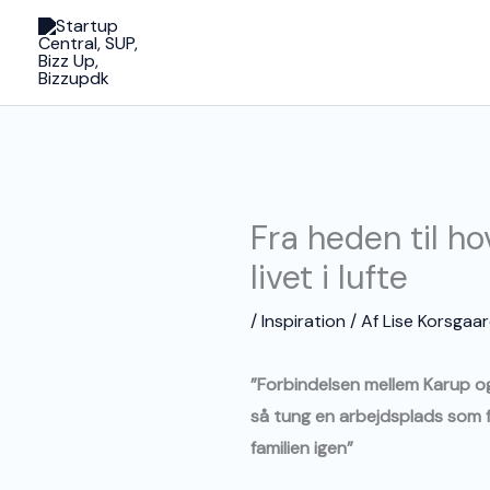
Gå
til
indholdet
Fra heden til h
livet i lufte
/
Inspiration
/ Af
Lise Korsgaa
”Forbindelsen mellem Karup og 
så tung en arbejdsplads som fi
familien igen”