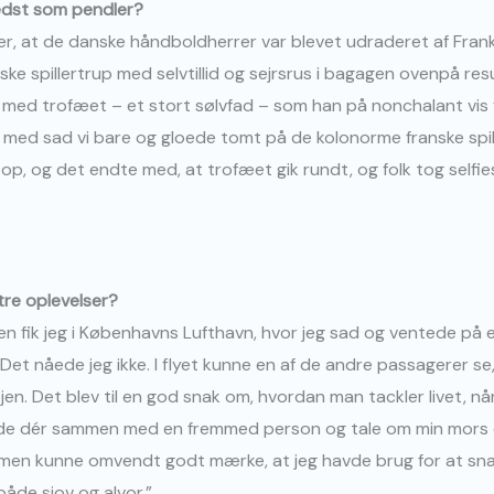
bedst som pendler?
r, at de danske håndboldherrer var blevet udraderet af Frankri
nske spillertrup med selvtillid og sejrsrus i bagagen ovenpå re
med trofæet – et stort sølvfad – som han på nonchalant vis 
 med sad vi bare og gloede tomt på de kolonorme franske spi
t op, og det endte med, at trofæet gik rundt, og folk tog self
re oplevelser?
 fik jeg i Københavns Lufthavn, hvor jeg sad og ventede på et
. Det nåede jeg ikke. I flyet kunne en af de andre passagerer se
jen. Det blev til en god snak om, hvordan man tackler livet, n
sidde dér sammen med en fremmed person og tale om min mors dø
men kunne omvendt godt mærke, at jeg havde brug for at snakk
åde sjov og alvor.”