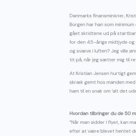
Danmarks finansminister, Kri
Borgen har han som minimum én
gået skridtene ud på startbane
for den 45–årige midtjyde og 
og svæve i luften? Jeg ville øn
tit på, når jeg sætter mig til re
At Kristian Jensen hurtigt gem
skræk gemt hos manden med de
ham til en snak om ’alt det ud
Hvordan tilbringer du de 50 mi
”Når man sidder i flyet, kan ma
efter at være blevet hentet de