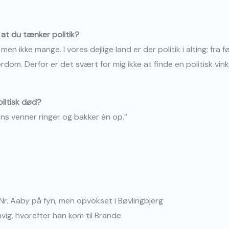
 at du tænker politik?
n ikke mange. I vores dejlige land er der politik i alting; fra
erdom. Derfor er det svært for mig ikke at finde en politisk vin
litisk død?
ens venner ringer og bakker én op.”
i Nr. Aaby på fyn, men opvokset i Bøvlingbjerg
ig, hvorefter han kom til Brande