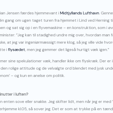
stian Jensen færdes hjemmevant i
Midtjyllands Lufthavn
. Genne
 gang om ugen taget turen fra hjemmet i Lind ved Herning til 
n og sat sig op i en flyvemaskine – en konstruktion, som i øvr
minister: ”Jeg kan til stadighed undre mig over, hvordan man 
ske, at jeg var ingeniørmæssigt mere klog, så jeg ville vide hv
tte i
flysædet
, men jeg gemmer det ligeså hurtigt væk igen.”
mer sine spekulationer væk, handler ikke om flyskræk. Der er 
n rolige attitude og de velvalgte ord blendet med jysk und
enom’ – og kun en anelse om politik.
nutter i luften?
n enten sove eller snakke. Jeg skifter lidt, men når jeg er med 
rhjemme kl.05, så sover jeg. Det er som at trykke på en tænd-