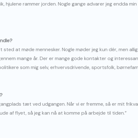
lik, hjulene rammer jorden. Nogle gange advarer jeg endda min
endle?
dt sted at møde mennesker. Nogle møder jeg kun dér, men allig
 gennem mange år. Der er mange gode kontakter og interessant
olitikere som mig selv, erhvervsdrivende, sportsfolk, børnefami
t?
 gangplads tæt ved udgangen. Når vi er fremme, så er mit frikva
de af flyet, så jeg kan nå at komme på arbejde til tiden.”