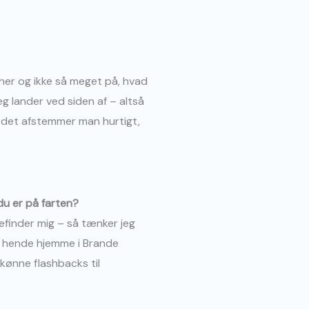
 her og ikke så meget på, hvad
eg lander ved siden af – altså
n det afstemmer man hurtigt,
du er på farten?
befinder mig – så tænker jeg
til hende hjemme i Brande
skønne flashbacks til