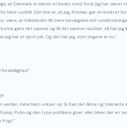
sige, at Danmark er blevet et bedre sted, fordi
jeg
har været me
for blive i politik. Det ene er, at jeg, Kristian, gør en konkret f
f.eks. være, at folkeskolen fik mere bevægelse ind i undervisni
dre kunne gøre det samme og få det samme resultat, så har jeg i
 at jeg har et sjovt job. Og det har jeg, som tingene er nu.”
 forskellighed.”
t?
en verden, mine børn vokser op til. Kan det åbne og tolerante 
Trump, Putin og den type politikere giver, eller bliver der en ten
 frygt.”