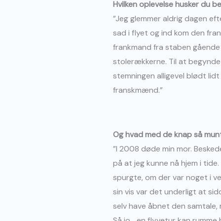
Hvilken oplevelse husker du 
”Jeg glemmer aldrig dagen efte
sad i flyet og ind kom den fra
frankmand fra staben gående 
stolerækkerne. Til at begynde
stemningen alligevel blødt lid
franskmænd.”
Og hvad med de knap så munt
”I 2008 døde min mor. Beskeden
på at jeg kunne nå hjem i tide
spurgte, om der var noget i ve
sin vis var det underligt at 
selv have åbnet den samtale, 
Så jo… en flyvetur kan rumme b