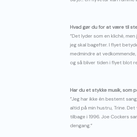
Hvad gør du for at være til st
”Det lyder som en kliché, men 
jeg skal bagefter. I flyet bet
medmindre at vedkommende, lig
og så bliver tiden i flyet blot r
Har du et stykke musik, som på 
”Jeg har ikke én bestemt sang,
altid på min hustru, Trine. Det
tilbage i 1996. Joe Cockers sa
dengang.”