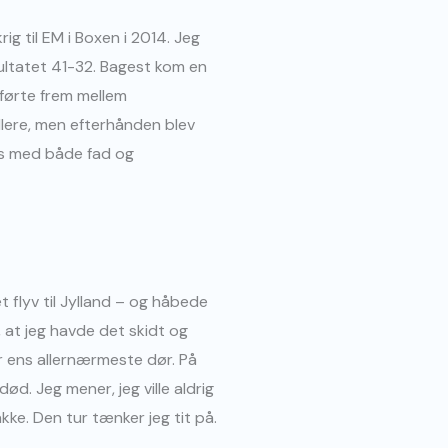
g til EM i Boxen i 2014. Jeg
sultatet 41-32. Bagest kom en
førte frem mellem
llere, men efterhånden blev
ies med både fad og
 flyv til Jylland – og håbede
, at jeg havde det skidt og
år ens allernærmeste dør. På
d. Jeg mener, jeg ville aldrig
e. Den tur tænker jeg tit på.