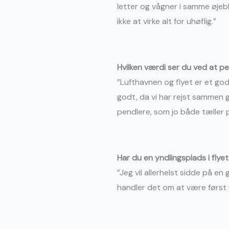
letter og vågner i samme øjeb
ikke at virke alt for uhøflig.”
Hvilken værdi ser du ved at p
”Lufthavnen og flyet er et go
godt, da vi har rejst sammen
pendlere, som jo både tæller p
Har du en yndlingsplads i flye
”Jeg vil allerhelst sidde på en
handler det om at være først u