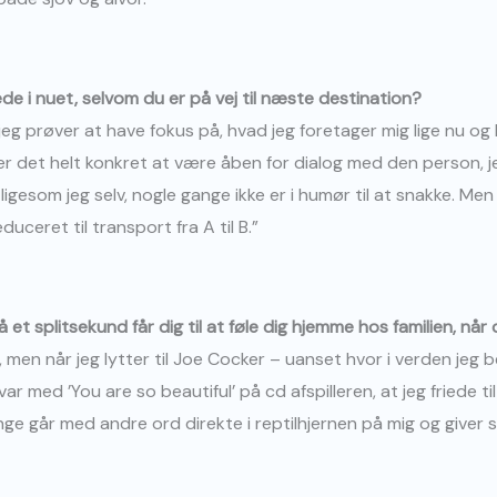
ede i nuet, selvom du er på vej til næste destination?
jeg prøver at have fokus på, hvad jeg foretager mig lige nu og
yder det helt konkret at være åben for dialog med den person, j
esom jeg selv, nogle gange ikke er i humør til at snakke. Me
educeret til transport fra A til B.”
et splitsekund får dig til at føle dig
hjemme hos familien, når 
 men når jeg lytter til Joe Cocker – uanset hvor i verden jeg 
 var med ’You are so beautiful’ på cd afspilleren, at jeg friede 
nge går med andre ord direkte i reptilhjernen på mig og giver 