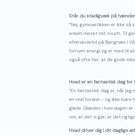
Står du stadigvæk på hænder
”Nej, gymnastikken er ikke så 
enkelt mistet mit touch. Til g
efterskoletid på Bjergnæs i Vi
fornyet energi og er med til a
også ofte her, at de gode ide
Hvad er en fantastisk dag for 
”En fantastisk dag er, når jeg
en reel forskel – og ikke bare
glade. Glæden i hverdagen er a
om, at det vi gør, er det rigtige
Hvad driver dig i dit daglige a