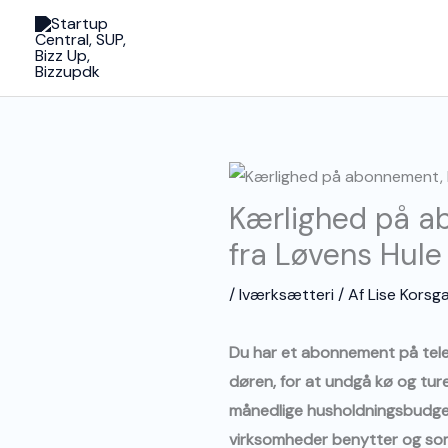
Gå
til
indholdet
Kærlighed på ab
fra Løvens Hule
/
Iværksætteri
/ Af
Lise Korsg
Du har et abonnement på telef
døren, for at undgå kø og ture
månedlige husholdningsbudget.
virksomheder benytter og so