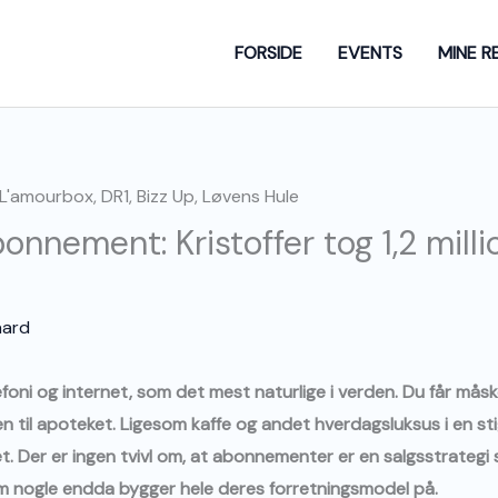
FORSIDE
EVENTS
MINE R
onnement: Kristoffer tog 1,2 mil
aard
oni og internet, som det mest naturlige i verden. Du får måsk
n til apoteket. Ligesom kaffe og andet hverdagsluksus i en st
 Der er ingen tvivl om, at abonnementer er en salgsstrategi s
m nogle endda bygger hele deres forretningsmodel på.