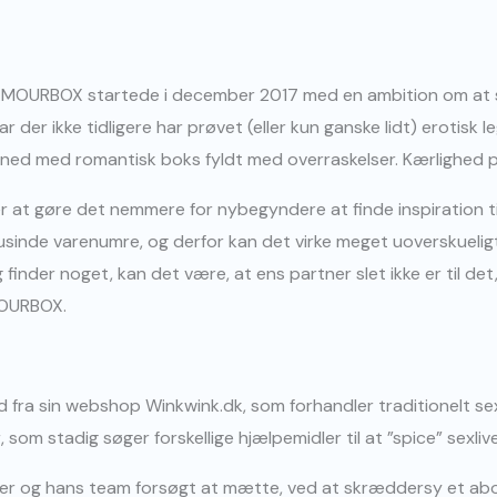
AMOURBOX startede i december 2017 med en ambition om at 
er ikke tidligere har prøvet (eller kun ganske lidt) erotisk le
måned med romantisk boks fyldt med overraskelser. Kærlighed
at gøre det nemmere for nybegyndere at finde inspiration til
usinde varenumre, og derfor kan det virke meget uoverskueligt
finder noget, kan det være, at ens partner slet ikke er til det,” 
MOURBOX.
ld fra sin webshop Winkwink.dk, som forhandler traditionelt sex
 som stadig søger forskellige hjælpemidler til at ”spice” sexli
offer og hans team forsøgt at mætte, ved at skræddersy et a