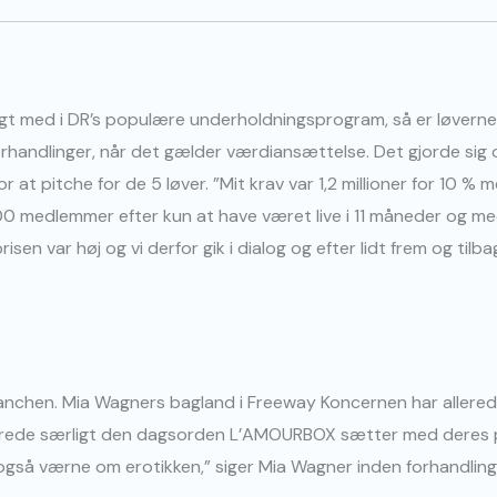
t med i DR’s populære underholdningsprogram, så er løverne ke
orhandlinger, når det gælder værdiansættelse. Det gjorde si
 at pitche for de 5 løver. ”Mit krav var 1,2 millioner for 10 % 
0 medlemmer efter kun at have været live i 11 måneder og med
sen var høj og vi derfor gik i dialog og efter lidt frem og til
ranchen. Mia Wagners bagland i Freeway Koncernen har allered
erede særligt den dagsorden L’AMOURBOX sætter med deres p
også værne om erotikken,” siger Mia Wagner inden forhandlinge