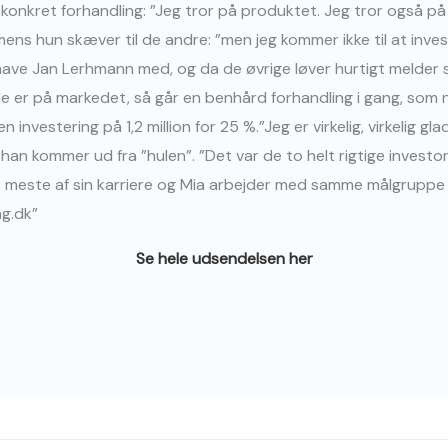
 konkret forhandling: ”Jeg tror på produktet. Jeg tror også på
ens hun skæver til de andre: ”men jeg kommer ikke til at investe
 have Jan Lerhmann med, og da de øvrige løver hurtigt melder 
de er på markedet, så går en benhård forhandling i gang, som 
nvestering på 1,2 million for 25 %.”Jeg er virkelig, virkelig gla
da han kommer ud fra ”hulen”. ”Det var de to helt rigtige investo
este af sin karriere og Mia arbejder med samme målgruppe i 
ng.dk”
Se hele udsendelsen her