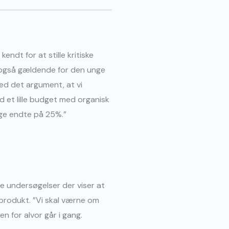
ndt for at stille kritiske
g også gældende for den unge
med det argument, at vi
 et lille budget med organisk
bage endte på 25%.”
e undersøgelser der viser at
rodukt. ”Vi skal værne om
n for alvor går i gang.