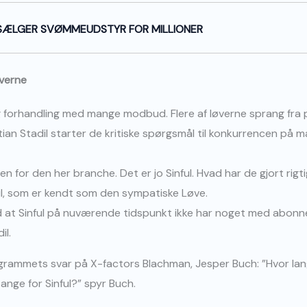
 SÆLGER SVØMMEUDSTYR FOR MILLIONER
verne
ang forhandling med mange modbud. Flere af løverne sprang fra
ian Stadil starter de kritiske spørgsmål til konkurrencen på m
en for den her branche. Det er jo Sinful. Hvad har de gjort rig
il, som er kendt som den sympatiske Løve.
rild at Sinful på nuværende tidspunkt ikke har noget med abonn
il.
grammets svar på X-factors Blachman, Jesper Buch: ”Hvor lang t
ange for Sinful?” spyr Buch.