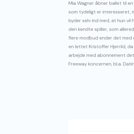
Mia Wagner åbner ballet til en
som tydeligt er interesseret, m
byder selv ind med, at hun vil
den kendte spiller, som allere
flere modbud ender det med en i
en lettet Kristoffer Hjerrild, 
arbejde med abonnement det m
Freeway koncernen, bl.a. Dati