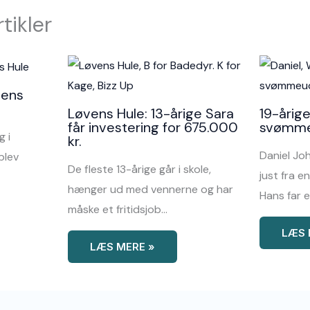
tikler
vens
Løvens Hule: 13-årige Sara
19-årig
får investering for 675.000
svømmeu
g i
kr.
Daniel Jo
blev
De fleste 13-årige går i skole,
just fra e
hænger ud med vennerne og har
Hans far 
måske et fritidsjob…
LÆS 
LÆS MERE »