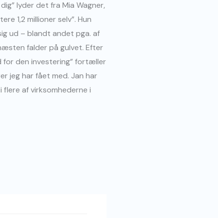
 dig” lyder det fra Mia Wagner,
re 1,2 millioner selv”. Hun
sig ud – blandt andet pga. af
næsten falder på gulvet. Efter
d for den investering” fortæller
rer jeg har fået med. Jan har
flere af virksomhederne i