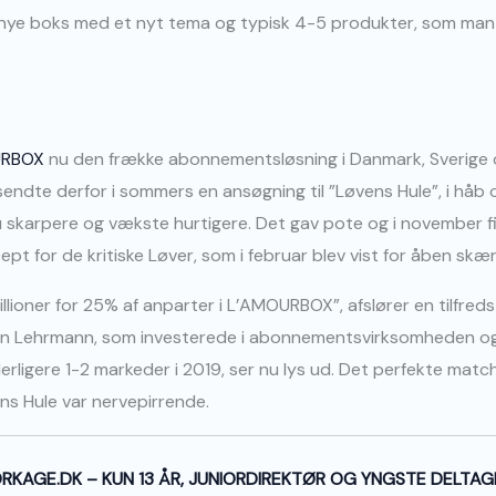
en nye boks med et nyt tema og typisk 4-5 produkter, som ma
URBOX
nu den frække abonnementsløsning i Danmark, Sverige o
d sendte derfor i sommers en ansøgning til ”Løvens Hule”, i håb
ndnu skarpere og vækste hurtigere. Det gav pote og i november
ept for de kritiske Løver, som i februar blev vist for åben skæ
illioner for 25% af anparter i L’AMOURBOX”, afslører en tilfreds 
an Lehrmann, som investerede i abonnementsvirksomheden 
ligere 1-2 markeder i 2019, ser nu lys ud. Det perfekte match
ens Hule var nervepirrende.
RKAGE.DK – KUN 13 ÅR, JUNIORDIREKTØR OG YNGSTE DELTAG