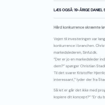
LÆS OGSÅ: 19-ÅRIGE DANIEL
Hård konkurrence skræmte lø
Vejen til investeringen var l
konkurrence i branchen. Christ
markedsledere
n,
Sinful.dk.
”Der er jo en markedsleder ind
dem?” spørger Christian Stad
Til det svarer Kristoffer Hjer
interessant,” lyder der fra Stad
Så let er går det ikke med pro
kopiere dit koncept?” ”Er du b