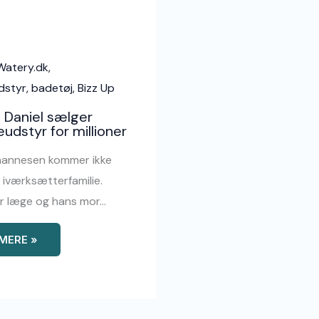
e Daniel sælger
dstyr for millioner
hannesen kommer ikke
n iværksætterfamilie.
er læge og hans mor…
MERE »