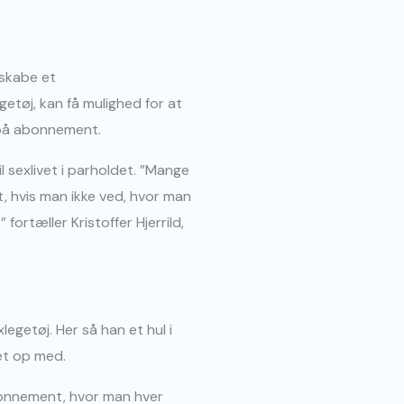
skabe et
getøj, kan få mulighed for at
 på abonnement.
 sexlivet i parholdet. ”Mange
, hvis man ikke ved, hvor man
fortæller Kristoffer Hjerrild,
legetøj. Her så han et hul i
vet op med.
bonnement, hvor man hver