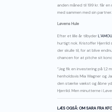
anden måned til 199 kr. får 
med sammen med sin partner.
Løvens Hule
Efter et lille år tilbyder
L’AMO
hurtigt nok. Kristoffer Hjerril
der skulle til, for at blive e
chancen for at pitche sit konc
”Jeg fik en investering på 1,2 m
henholdsvis Mia Wagner og J
den stærke vækst og åbne yder
Hjerrild. Men minutterne i Løv
LÆS OGSÅ: OM SARA FRA KFO