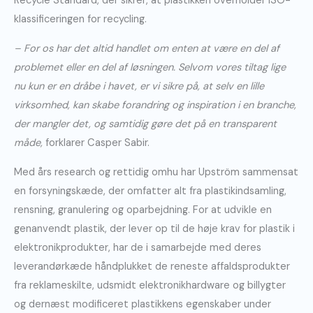
Recycle Standard, der sikrer, at plastikken overholder ISO-
klassificeringen for recycling.
– For os har det altid handlet om enten at være en del af
problemet eller en del af løsningen. Selvom vores tiltag lige
nu kun er en dråbe i havet, er vi sikre på, at selv en lille
virksomhed, kan skabe forandring og inspiration i en branche,
der mangler det, og samtidig gøre det på en transparent
måde,
forklarer Casper Sabir.
Med års research og rettidig omhu har Upström sammensat
en forsyningskæde, der omfatter alt fra plastikindsamling,
rensning, granulering og oparbejdning. For at udvikle en
genanvendt plastik, der lever op til de høje krav for plastik i
elektronikprodukter, har de i samarbejde med deres
leverandørkæde håndplukket de reneste affaldsprodukter
fra reklameskilte, udsmidt elektronikhardware og billygter
og dernæst modificeret plastikkens egenskaber under