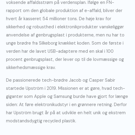
voksende affaldsstrøm på verdensplan. Ifølge en FN-
rapport om den globale produktion af e-affald, bliver der
hvert år kasseret 54 millioner tons. De høje krav for
sikkerhed og robusthed i elektronikprodukter vanskeliggør
anvendelse af genbrugsplast i produkterne, men nu har to
unge brødre fra Silkeborg knækket koden. Som de første i
verden har de lavet USB-adaptere med en skal i 100
procent genbrugsplast, der lever op til de lovmæssige og
sikkerhedsmæssige krav.
De passionerede tech-brødre Jacob og Casper Sabir
startede Upström i 2019. Missionen er at gøre, hvad tech-
giganter som Apple og Samsung burde have gjort for længe
siden: At føre elektronikudstyr i en grønnere retning. Derfor
har Upström brugt år på at udvikle en helt unik og ekstrem
modstandsdygtig recycled plastik.