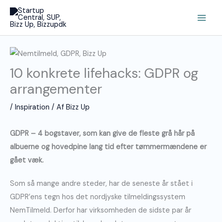
Gå
Main
til
Men
indholdet
10 konkrete lifehacks: GDPR og
arrangementer
/
Inspiration
/ Af
Bizz Up
GDPR – 4 bogstaver, som kan give de fleste grå hår på
albuerne og hovedpine lang tid efter tømmermændene er
gået væk.
Som så mange andre steder, har de seneste år stået i
GDPR’ens tegn hos det nordjyske tilmeldingssystem
NemTilmeld. Derfor har virksomheden de sidste par år