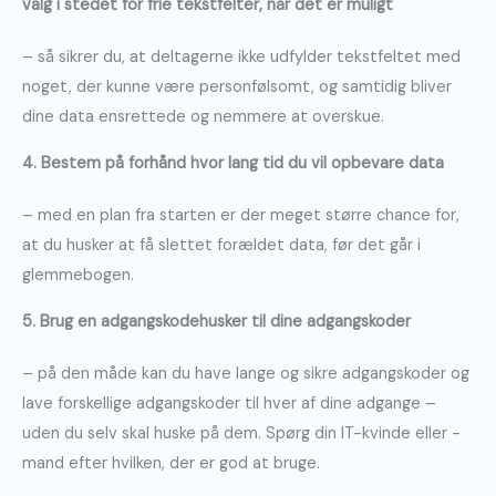
valg i stedet for frie tekstfelter, når det er muligt
– så sikrer du, at deltagerne ikke udfylder tekstfeltet med
noget, der kunne være personfølsomt, og samtidig bliver
dine data ensrettede og nemmere at overskue.
4. Bestem på forhånd hvor lang tid du vil opbevare data
– med en plan fra starten er der meget større chance for,
at du husker at få slettet forældet data, før det går i
glemmebogen.
5. Brug en adgangskodehusker til dine adgangskoder
– på den måde kan du have lange og sikre adgangskoder og
lave forskellige adgangskoder til hver af dine adgange –
uden du selv skal huske på dem. Spørg din IT-kvinde eller -
mand efter hvilken, der er god at bruge.