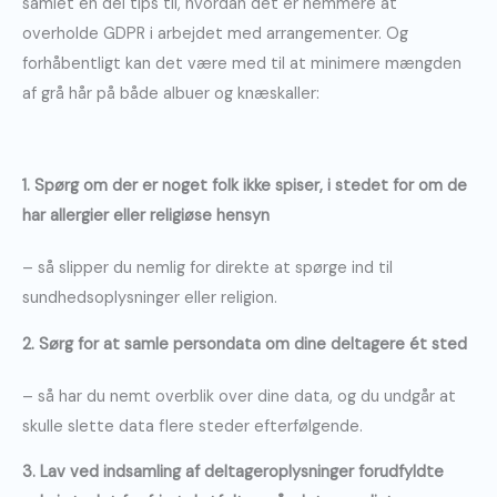
samlet en del tips til, hvordan det er nemmere at
overholde GDPR i arbejdet med arrangementer. Og
forhåbentligt kan det være med til at minimere mængden
af grå hår på både albuer og knæskaller:
1. Spørg om der er noget folk ikke spiser, i stedet for om de
har allergier eller religiøse hensyn
– så slipper du nemlig for direkte at spørge ind til
sundhedsoplysninger eller religion.
2. Sørg for at samle persondata om dine deltagere ét sted
– så har du nemt overblik over dine data, og du undgår at
skulle slette data flere steder efterfølgende.
3. Lav ved indsamling af deltageroplysninger forudfyldte