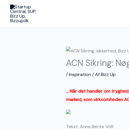
Gå
til
indholdet
ACN Sikring: Nøg
/
Inspiration
/ Af
Bizz Up
… Når det handler om tryghed. 
marked, som virksomheden ACN 
Tekst: Anne Bente Volf