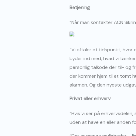
Betjening
“Når man kontakter ACN Sikring
“Vi aftaler et tidspunkt, hv
byder ind med, hvad vi tænker
personlig talkode der til- og 
der kommer hjem til et tomt h
alarmen. Og den nyeste udgave 
Privat eller erhverv
“Hvis vi ser på erhvervsdelen,
uden at have en eller anden fo
“Der er mange muligheder – li