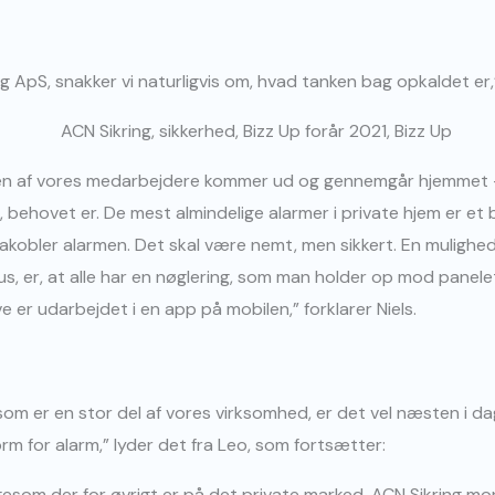
 ApS, snakker vi naturligvis om, hvad tanken bag opkaldet er,”
or en af vores medarbejdere kommer ud og gennemgår hjemmet 
, behovet er. De mest almindelige alarmer i private hjem er et
frakobler alarmen. Det skal være nemt, men sikkert. En mulighed
us, er, at alle har en nøglering, som man holder op mod panel
er udarbejdet i en app på mobilen,” forklarer Niels.
 som er en stor del af vores virksomhed, er det vel næsten i da
rm for alarm,” lyder det fra Leo, som fortsætter:
gesom der for øvrigt er på det private marked. ACN Sikring mon