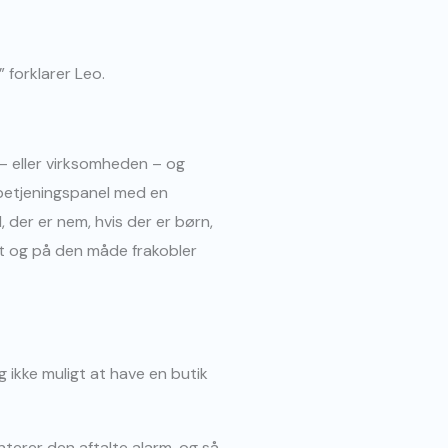
 forklarer Leo.
– eller virksomheden – og
 betjeningspanel med en
, der er nem, hvis der er børn,
et og på den måde frakobler
g ikke muligt at have en butik
terer den aftalte alarm, og så