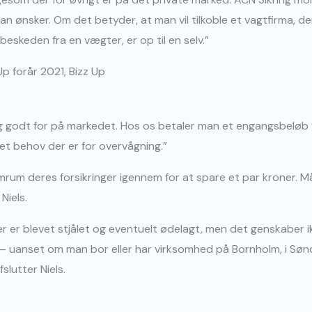
an ønsker. Om det betyder, at man vil tilkoble et vagtfirma, de
beskeden fra en vægter, er op til en selv.”
sig godt for på markedet. Hos os betaler man et engangsbeløb 
ket behov der er for overvågning.”
mrum deres forsikringer igennem for at spare et par kroner. M
iels.
er er blevet stjålet og eventuelt ødelagt, men det genskaber i
 – uanset om man bor eller har virksomhed på Bornholm, i Sønde
slutter Niels.