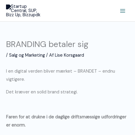
Gå
Main
til
Men
indholdet
BRANDING betaler sig
/
Salg og Marketing
/ Af
Lise Korsgaard
I en digital verden bliver mærket – BRANDET – endnu
vigtigere.
Det kræver en solid brand strategi.
Faren for at drukne i de daglige driftsmæssige udfordringer
er enorm.