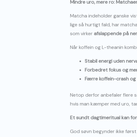
Mindre uro, mere ro: Matcha
Matcha indeholder ganske vist
lige så hurtigt fald, har match
som virker
afslappende på ne
Når koffein og L-theanin kombi
Stabil energi uden nerv
Forbedret fokus og men
Færre koffein-crash og
Netop derfor anbefaler flere 
hvis man kæmper med uro, tank
Et sundt dagtimeritual kan f
God søvn begynder ikke først