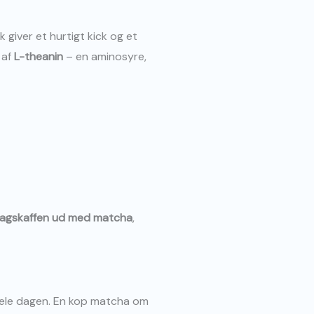
k giver et hurtigt kick og et
 af
L-theanin
– en aminosyre,
dagskaffen ud med matcha
,
hele dagen. En kop matcha om