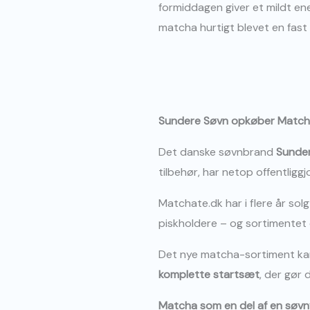
formiddagen giver et mildt en
matcha hurtigt blevet en fas
Sundere Søvn opkøber Match
Det danske søvnbrand
Sunde
tilbehør, har netop offentlig
Matchate.dk har i flere år sol
piskholdere – og sortimentet e
Det nye matcha-sortiment ka
komplette startsæt
, der gør
Matcha som en del af en søvnve