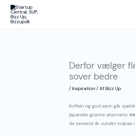
Gå
til
indholdet
Derfor vælger fl
sover bedre
/
Inspiration
/ Af
Bizz Up
Koffein og god søvn går sjæld
japanske grønne alternativ:
m
de seneste år vundet indpas i