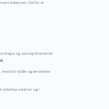
evare balancen. Derfor er
mundtape og søvnoptimerende
dk
.
, matcha-skåle og keramiske
m enkeltprodukter og i