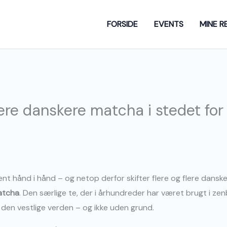
FORSIDE
EVENTS
MINE R
ere danskere matcha i stedet for
ent hånd i hånd – og netop derfor skifter flere og flere dans
atcha
. Den særlige te, der i århundreder har været brugt i zen
 den vestlige verden – og ikke uden grund.