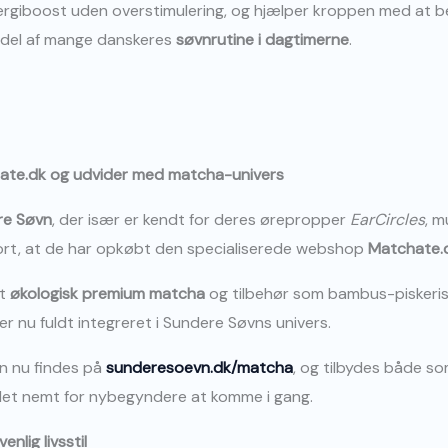
ergiboost uden overstimulering, og hjælper kroppen med at b
t del af mange danskeres
søvnrutine i dagtimerne
.
ate.dk og udvider med matcha-univers
re Søvn
, der især er kendt for deres ørepropper
EarCircles
, 
gjort, at de har opkøbt den specialiserede webshop
Matchate.
gt
økologisk premium matcha
og tilbehør som bambus-piskeris
r nu fuldt integreret i Sundere Søvns univers.
n nu findes på
sunderesoevn.dk/matcha
, og tilbydes både so
 det nemt for nybegyndere at komme i gang.
nlig livsstil