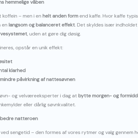
ens hemmelige våben
 koffein – men i en
helt anden form
end kaffe. Hvor kaffe typis
a en
langsom og balanceret effekt
. Det skyldes især indholdet
rvesystemet
, uden at gøre dig døsig.
neres, opstår en unik effekt:
øsitet
tal klarhed
 mindre påvirkning af nattesøvnen
søvn- og velværeeksperter i dag at
bytte morgen- og formid
emylder eller dårlig søvnkvalitet.
orbedre natteroen
 ved sengetid – den formes af vores rytmer og valg gennem 