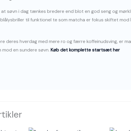
 at søvn i dag tænkes bredere end blot en god seng og mørkl
lålysbriller til funktionel te som matcha er fokus skiftet mod
re deres hverdag med mere ro og færre koffeinudsving, er mat
jen mod en sundere søvn.
Køb det komplette startsæt her
tikler