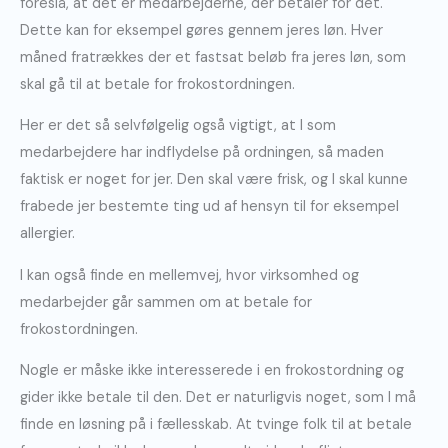
foreslå, at det er medarbejderne, der betaler for det.
Dette kan for eksempel gøres gennem jeres løn. Hver
måned fratrækkes der et fastsat beløb fra jeres løn, som
skal gå til at betale for frokostordningen.
Her er det så selvfølgelig også vigtigt, at I som
medarbejdere har indflydelse på ordningen, så maden
faktisk er noget for jer. Den skal være frisk, og I skal kunne
frabede jer bestemte ting ud af hensyn til for eksempel
allergier.
I kan også finde en mellemvej, hvor virksomhed og
medarbejder går sammen om at betale for
frokostordningen.
Nogle er måske ikke interesserede i en frokostordning og
gider ikke betale til den. Det er naturligvis noget, som I må
finde en løsning på i fællesskab. At tvinge folk til at betale