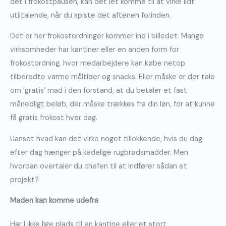
det i frokostpausen, kan det let komme til at virke lidt
utiltalende, når du spiste det aftenen forinden.
Det er her frokostordninger kommer ind i billedet. Mange
virksomheder har kantiner eller en anden form for
frokostordning, hvor medarbejdere kan købe netop
tilberedte varme måltider og snacks. Eller måske er der tale
om ’gratis’ mad i den forstand, at du betaler et fast
månedligt beløb, der måske trækkes fra din løn, for at kunne
få gratis frokost hver dag.
Uanset hvad kan det virke noget tillokkende, hvis du dag
efter dag hænger på kedelige rugbrødsmadder. Men
hvordan overtaler du chefen til at indfører sådan et
projekt?
Maden kan komme udefra
Har I ikke lige plads til en kantine eller et stort