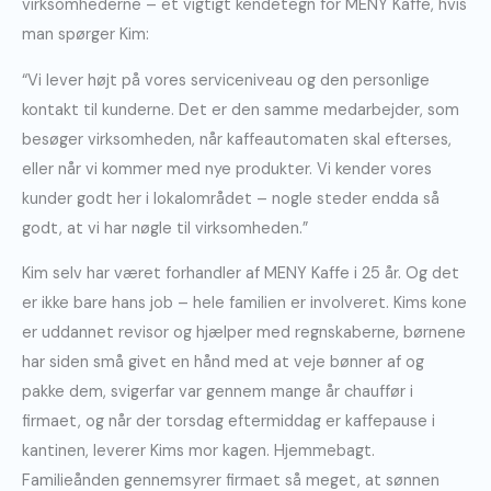
virksomhederne – et vigtigt kendetegn for MENY Kaffe, hvis
man spørger Kim:
“Vi lever højt på vores serviceniveau og den personlige
kontakt til kunderne. Det er den samme medarbejder, som
besøger virksomheden, når kaffeautomaten skal efterses,
eller når vi kommer med nye produkter. Vi kender vores
kunder godt her i lokalområdet – nogle steder endda så
godt, at vi har nøgle til virksomheden.”
Kim selv har været forhandler af MENY Kaffe i 25 år. Og det
er ikke bare hans job – hele familien er involveret. Kims kone
er uddannet revisor og hjælper med regnskaberne, børnene
har siden små givet en hånd med at veje bønner af og
pakke dem, svigerfar var gennem mange år chauffør i
firmaet, og når der torsdag eftermiddag er kaffepause i
kantinen, leverer Kims mor kagen. Hjemmebagt.
Familieånden gennemsyrer firmaet så meget, at sønnen