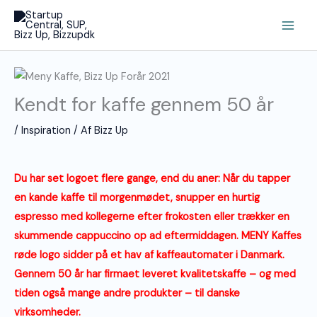
Gå
Main
til
Men
indholdet
Kendt for kaffe gennem 50 år
/
Inspiration
/ Af
Bizz Up
Du har set logoet flere gange, end du aner: Når du tapper
en kande kaffe til morgenmødet, snupper en hurtig
espresso med kollegerne efter frokosten eller trækker en
skummende cappuccino op ad eftermiddagen. MENY Kaffes
røde logo sidder på et hav af kaffeautomater i Danmark.
Gennem 50 år har firmaet leveret kvalitetskaffe – og med
tiden også mange andre produkter – til danske
virksomheder.