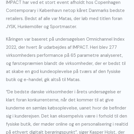
IMPACT har ved et stort event afholdt hos Copenhagen
Contemporary i København netop kåret Danmarks bedste
retailers. Bedst af alle var Matas, der løb med titlen foran
JYSK, Hunkemöller og Sportmaster.
Kåringen var baseret på undersøgelsen Omnichannel Index
2022, der hvert år udarbejdes af IMPACT. Heri blev 277
virksomheders performance på 65 parametre analyseret,
og førstepræmien blandt de virksomheder, der er bedst til
at skabe en god kundeoplevelse på tværs af den fysiske
butik og e-handel, gik altså til Matas.
“De bedste danske virksomheder i årets undersøgelse er
klart foran konkurrenterne, når det kommer til at give
kunderne en sømløs købsoplevelse, uanet hvor de befinder
sig i kunderejsen. Det kan eksempelvis være i forhold til den
fysiske butik, der møder online og en personalisering i realtid
på ethvert digitalt berøringspunkt”
,
siger Kasper Holst, der