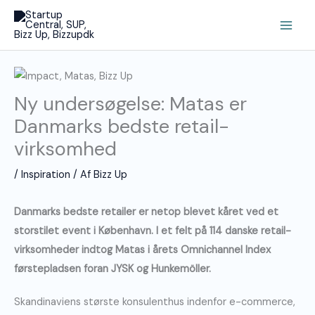
Gå
Main
til
Men
indholdet
Ny undersøgelse: Matas er
Danmarks bedste retail-
virksomhed
/
Inspiration
/ Af
Bizz Up
Danmarks bedste retailer er netop blevet kåret ved et
storstilet event i København. I et felt på 114 danske retail-
virksomheder indtog Matas i årets Omnichannel Index
førstepladsen foran JYSK og Hunkemöller.
Skandinaviens største konsulenthus indenfor e-commerce,