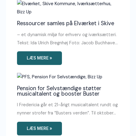
Ressourcer samles på Elværket i Skive
– et dynamisk miljø for erhverv og iværksætteri.
Tekst: Ida Ulrich Bregnhøj Foto: Jacob Buchhave…
LÆS MERE »
Pension for Selvstændige støtter
musicaltalent og booster Buster
I Fredericia går et 21-årigt musicaltalent rundt og
nynner strofer fra ”Busters verden”. Til oktober…
LÆS MERE »