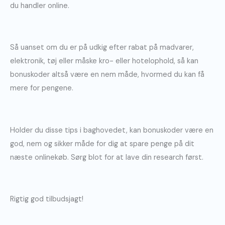
du handler online.
Så uanset om du er på udkig efter rabat på madvarer,
elektronik, tøj eller måske kro- eller hotelophold, så kan
bonuskoder altså være en nem måde, hvormed du kan få
mere for pengene.
Holder du disse tips i baghovedet, kan bonuskoder være en
god, nem og sikker måde for dig at spare penge på dit
næste onlinekøb. Sørg blot for at lave din research først.
Rigtig god tilbudsjagt!