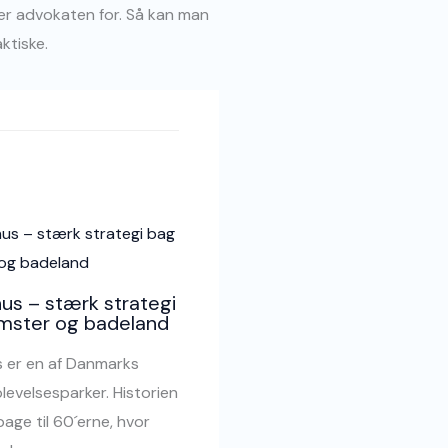
rger advokaten for. Så kan man
ktiske.
us – stærk strategi
mster og badeland
 er en af Danmarks
levelsesparker. Historien
bage til 60´erne, hvor