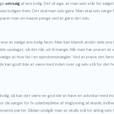
lge
selvsalg
af ens bolig. Det vil sige, at man selv står for salget
se boligen frem. Det skal man selv gøre. Man skal selv sørge f
g sparer man en masse penge ved at gøre det selv.
røve at sælge ens bolig først. Man kan blandt andet dele ens 
 dele opslaget, så det når ud til mange. Når man har prøvet at s
 vælge at hive fat i en ejendomsmægler. Ved at prøve det før
le kan godt lide at være med inden over og selv stå for det h
 bolig, så kan det være en god ide at have en advokat med ind
r de sørger for fx udarbejdelse af tinglysning af skøde, indh
levante parter. Sådan undgår man at skulle stå for alting selv. 