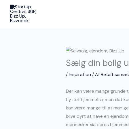
Gå
til
indholdet
Sælg din bolig
/
Inspiration
/ Af
Betalt samar
Der kan være mange grunde til,
flyttet hjemmefra, men det ka
kan være mange til, at man ger
blive dyrt at have en ejendom
mennesker via deres hjemmesi