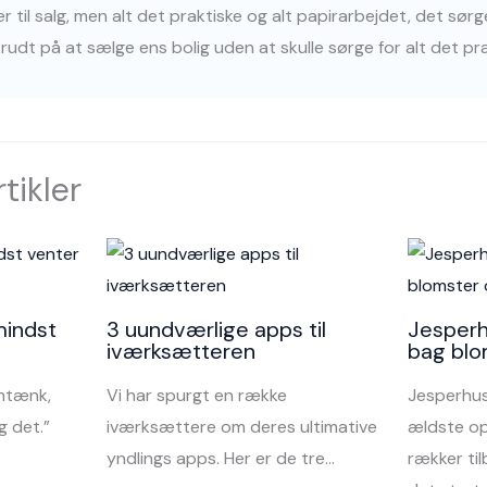
er til salg, men alt det praktiske og alt papirarbejdet, det sø
udt på at sælge ens bolig uden at skulle sørge for alt det pra
tikler
mindst
3 uundværlige apps til
Jesperh
iværksætteren
bag blo
emtænk,
Vi har spurgt en række
Jesperhus
 det.”
iværksættere om deres ultimative
ældste op
yndlings apps. Her er de tre…
rækker til