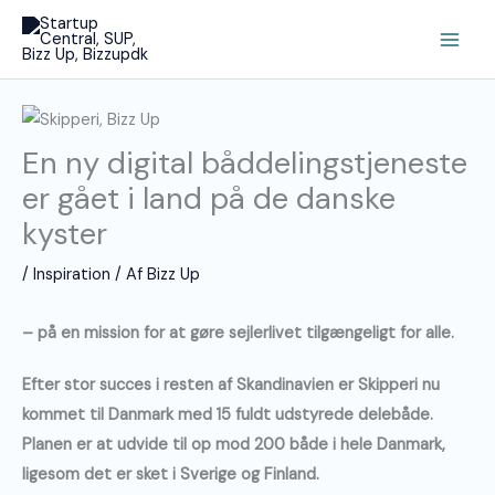
Gå
Main
til
Men
indholdet
En ny digital båddelingstjeneste
er gået i land på de danske
kyster
/
Inspiration
/ Af
Bizz Up
– på en mission for at gøre sejlerlivet tilgængeligt for alle.
Efter stor succes i resten af Skandinavien er Skipperi nu
kommet til Danmark med 15 fuldt udstyrede delebåde.
Planen er at udvide til op mod 200 både i hele Danmark,
ligesom det er sket i Sverige og Finland.