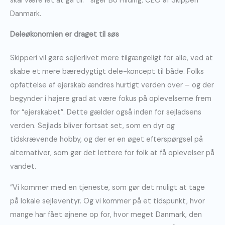
skal være let at gå til.” siger Bo Hilding, CEO af Skipperi
Danmark.
Deleøkonomien er draget til søs
Skipperi vil gøre sejlerlivet mere tilgængeligt for alle, ved at
skabe et mere bæredygtigt dele-koncept til både. Folks
opfattelse af ejerskab ændres hurtigt verden over – og der
begynder i højere grad at være fokus på oplevelserne frem
for “ejerskabet”. Dette gælder også inden for sejladsens
verden. Sejlads bliver fortsat set, som en dyr og
tidskrævende hobby, og der er en øget efterspørgsel på
alternativer, som gør det lettere for folk at få oplevelser på
vandet.
“Vi kommer med en tjeneste, som gør det muligt at tage
på lokale sejleventyr. Og vi kommer på et tidspunkt, hvor
mange har fået øjnene op for, hvor meget Danmark, den