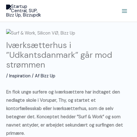
Gå
Main
til
Men
indholdet
Iværksætterhus i
”Udkantsdanmark” går mod
strømmen
/
Inspiration
/ Af
Bizz Up
En flok unge surfere og iværksættere har indtaget den
nedlagte skole i Vorupør, Thy, og startet et
kontorfællesskab eller iværksætterhus, som de selv
betegner det. Konceptet hedder ”Surf & Work” og som
navnet antyder, er arbejdet sekundært og surfingen det
primære.