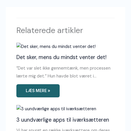
Relaterede artikler
Det sker, mens du mindst venter det!
”Det var slet ikke gennemtænk, men processen
lærte mig det.” Hun havde blot været i…
LÆS MERE »
3 uundværlige apps til iværksætteren
Vi har spurgt en række iværksættere om deres