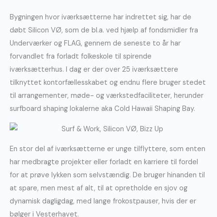
Bygningen hvor iværksætterne har indrettet sig, har de
døbt Silicon VØ, som de bl.a. ved hjælp af fondsmidler fra
Underværker og FLAG, gennem de seneste to år har
forvandlet fra forladt folkeskole til spirende
iværksætterhus. I dag er der over 25 iværksættere
tilknyttet kontorfællesskabet og endnu flere bruger stedet
til arrangementer, møde- og værkstedfaciliteter, herunder
surfboard shaping lokalerne aka Cold Hawaii Shaping Bay.
En stor del af iværksætterne er unge tilflyttere, som enten
har medbragte projekter eller forladt en karriere til fordel
for at prøve lykken som selvstændig. De bruger hinanden til
at spare, men mest af alt, til at opretholde en sjov og
dynamisk dagligdag, med lange frokostpauser, hvis der er
bølger i Vesterhavet.