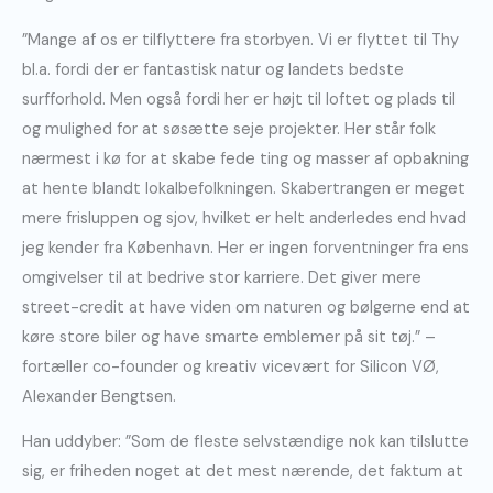
”Mange af os er tilflyttere fra storbyen. Vi er flyttet til Thy
bl.a. fordi der er fantastisk natur og landets bedste
surfforhold. Men også fordi her er højt til loftet og plads til
og mulighed for at søsætte seje projekter. Her står folk
nærmest i kø for at skabe fede ting og masser af opbakning
at hente blandt lokalbefolkningen. Skabertrangen er meget
mere frisluppen og sjov, hvilket er helt anderledes end hvad
jeg kender fra København. Her er ingen forventninger fra ens
omgivelser til at bedrive stor karriere. Det giver mere
street-credit at have viden om naturen og bølgerne end at
køre store biler og have smarte emblemer på sit tøj.” –
fortæller co-founder og kreativ vicevært for Silicon VØ,
Alexander Bengtsen.
Han uddyber: ”Som de fleste selvstændige nok kan tilslutte
sig, er friheden noget at det mest nærende, det faktum at