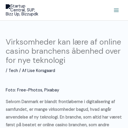
Gå
Main
til
Men
indholdet
Virksomheder kan lære af online
casino branchens åbenhed over
for nye teknologi
/
Tech
/ Af
Lise Korsgaard
Foto: Free-Photos, Pixabay
Selvom Danmark er blandt frontløberne i digitalisering af
samfundet, er mange virksomheder bagud, hvad angår
anvendelse af ny teknologi. En branche, som altid har været
først på beatet er online casino branchen, som andre