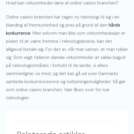
Hvad kan virksomheder lære af online casino branchen?
Online casino branchen har taget ny teknologi til sig i en
blanding af fremsynethed og pres på grund af den
hårde
konkurrence
. Men selvom man ikke som virksomhedsejer er
pisket til at være fremme i teknologiskoene, kan det
alligevel betale sig. For det er, når man satser, at man rykker
sig. Som sagt risikerer danske virksomheder at sakke bagud
på teknologiområdet i forhold til de lande, vi ellers
sammenligner os med, og det kan gå ud over Danmarks
samlede konkurrenceevne og indtjeningsmuligheder. Så gør
som online casino branchen: Vær åben over for nye
teknologier.