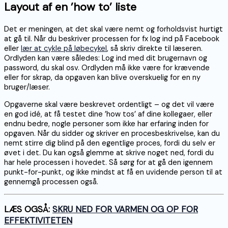
Layout af en ’how to’ liste
Det er meningen, at det skal være nemt og forholdsvist hurtigt
at gå til. Når du beskriver processen for fx log ind på Facebook
eller
lær at cykle på løbecykel
, så skriv direkte til læseren.
Ordlyden kan være således: Log ind med dit brugernavn og
password, du skal osv. Ordlyden må ikke være for krævende
eller for skrap, da opgaven kan blive overskuelig for en ny
bruger/læser.
Opgaverne skal være beskrevet ordentligt – og det vil være
en god idé, at få testet dine ’how tos’ af dine kollegaer, eller
endnu bedre, nogle personer som ikke har erfaring inden for
opgaven. Når du sidder og skriver en procesbeskrivelse, kan du
nemt stirre dig blind på den egentlige proces, fordi du selv er
øvet i det. Du kan også glemme at skrive noget ned, fordi du
har hele processen i hovedet. Så sørg for at gå den igennem
punkt-for-punkt, og ikke mindst at få en uvidende person til at
gennemgå processen også.
LÆS OGSÅ:
SKRU NED FOR VARMEN OG OP FOR
EFFEKTIVITETEN