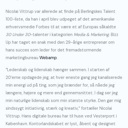
Nicolai Vittrup var allerede at finde på Berlingskes Talent
100-liste, da han i april blev udpeget af det amerikanske
erhvervsmedie Forbes til at være et af Europas såkaldte
30 Under 30
-talenter i kategorien
Media & Marketing
. Bizz
Up har taget en snak med den 29-årige entreprenør om
hans succes som leder for det fremadstormende
marketingbureau
Webamp
.
”Lederskab og lidenskab hænger sammen. I starten af
20’erne opdagede jeg, at hver eneste gang jeg kanaliserede
min energi ud på ting, som jeg brænder for, så nåede jeg
længere, højere og mere end gennemsnittet. I dag ser jeg
min naturlige lidenskab som min største styrke. Den gør mig
sindssygt initiativrig, stærk og kreativ,” fortæller Nicolai
Vittrup. Hans digitale bureau har til huse ved Vesterport i
København. Kontorlandskabet er lyst, åbent og designet