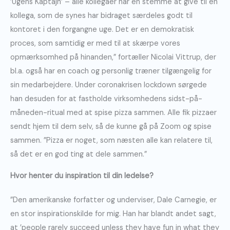
’Ugens Kaptajn’ – alle kollegaer har én stemme at give til en
kollega, som de synes har bidraget særdeles godt til
kontoret i den forgangne uge. Det er en demokratisk
proces, som samtidig er med til at skærpe vores
opmærksomhed på hinanden,” fortæller Nicolai Vittrup, der
bl.a. også har en coach og personlig træner tilgængelig for
sin medarbejdere. Under coronakrisen lockdown sørgede
han desuden for at fastholde virksomhedens sidst-på-
måneden-ritual med at spise pizza sammen. Alle fik pizzaer
sendt hjem til dem selv, så de kunne gå på Zoom og spise
sammen. ”Pizza er noget, som næsten alle kan relatere til,
så det er en god ting at dele sammen.”
Hvor henter du inspiration til din ledelse?
”Den amerikanske forfatter og underviser, Dale Carnegie, er
en stor inspirationskilde for mig. Han har blandt andet sagt,
at ’people rarely succeed unless they have fun in what they