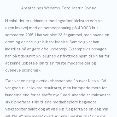
Ansatte hos Webamp. Foto: Martin Dyrløv
Nicolai, der er uddannet mediegrafiker, kickstartede sin
egen levevej med en børneopsparing på 40.000 kr. i
sommeren 2015. Han var blot 23 år gammel, men havde en
drøm og et naturligt blik for ledelse. Samtidig var han
indstillet på at gøre ofre undervejs. Eksempelvis opsagde
han på tidspunkt sin lejlighed og flyttede hjem til sin far for
at kunne udbetale løn til sin første medarbejder og
overleve økonomisk.
”Det var en rigtig overlevelsesperiode,” husker Nicolai. ”Vi
var gode til at levere resultater, men kæmpede mere for
kunderne end for at skaffe nye.” Ved løbende at italesætte
sin klippefaste tillid til sine medarbejdere begyndte
vækstpotentialet dog at vise sig. ”Jeg fortalte en dag min
sælger, at
’lige meget hvad, kommer jeg ikke til at fyre dig.