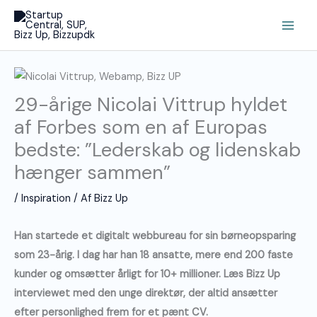
Gå
Main
til
Men
indholdet
29-årige Nicolai Vittrup hyldet
af Forbes som en af Europas
bedste: ”Lederskab og lidenskab
hænger sammen”
/
Inspiration
/ Af
Bizz Up
Han startede et digitalt webbureau for sin børneopsparing
som 23-årig. I dag har han 18 ansatte, mere end 200 faste
kunder og omsætter årligt for 10+ millioner. Læs Bizz Up
interviewet med den unge direktør, der altid ansætter
efter personlighed frem for et pænt CV.