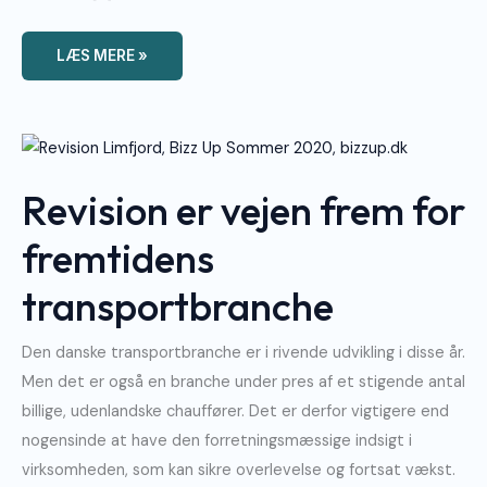
LÆS MERE »
Revision
Er
Vejen
Frem
Revision er vejen frem for
For
Fremtidens
Transportbranche
fremtidens
transportbranche
Den danske transportbranche er i rivende udvikling i disse år.
Men det er også en branche under pres af et stigende antal
billige, udenlandske chauffører. Det er derfor vigtigere end
nogensinde at have den forretningsmæssige indsigt i
virksomheden, som kan sikre overlevelse og fortsat vækst.