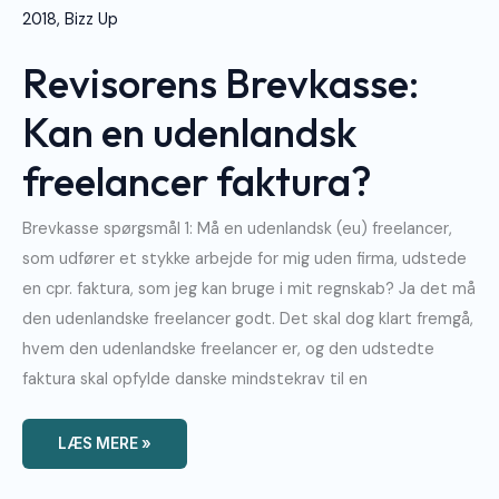
Kan
En
Udenlandsk
Freelancer
Revisorens Brevkasse:
Faktura?
Kan en udenlandsk
freelancer faktura?
Brevkasse spørgsmål 1: Må en udenlandsk (eu) freelancer,
som udfører et stykke arbejde for mig uden firma, udstede
en cpr. faktura, som jeg kan bruge i mit regnskab? Ja det må
den udenlandske freelancer godt. Det skal dog klart fremgå,
hvem den udenlandske freelancer er, og den udstedte
faktura skal opfylde danske mindstekrav til en
LÆS MERE »