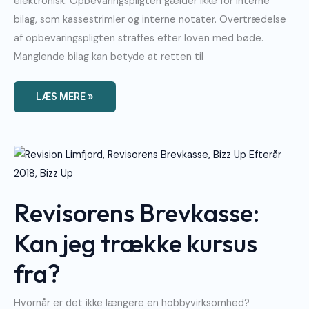
elektronisk. Opbevaringspligten gælder ikke for interne
bilag, som kassestrimler og interne notater. Overtrædelse
af opbevaringspligten straffes efter loven med bøde.
Manglende bilag kan betyde at retten til
LÆS MERE »
Revisorens
Brevkasse:
Kan
Jeg
Trække
Kursus
Revisorens Brevkasse:
Fra?
Kan jeg trække kursus
fra?
Hvornår er det ikke længere en hobbyvirksomhed?