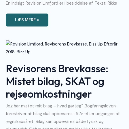
En indsigt Revision Limfjord er i besiddelse af. Tekst: Rikke
LÆS MERE »
Revisorens
Brevkasse:
Mistet
Bilag,
SKAT
Og
Revisorens Brevkasse:
Rejseomkostninger
Mistet bilag, SKAT og
rejseomkostninger
Jeg har mistet mit bilag – hvad gør jeg? Bogføringsloven
foreskriver at bilag skal opbevares i 5 år efter udgangen af
regnskabsåret. Bilag kan opbevares både fysisk og