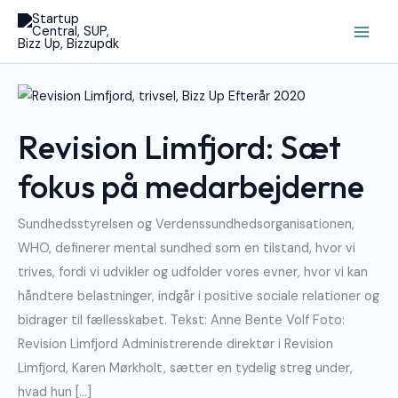
Gå
Main
til
Men
indholdet
Revision
Limfjord:
Sæt
Fokus
Revision Limfjord: Sæt
På
Medarbejderne
fokus på medarbejderne
Sundhedsstyrelsen og Verdenssundhedsorganisationen,
WHO, definerer mental sundhed som en tilstand, hvor vi
trives, fordi vi udvikler og udfolder vores evner, hvor vi kan
håndtere belastninger, indgår i positive sociale relationer og
bidrager til fællesskabet. Tekst: Anne Bente Volf Foto:
Revision Limfjord Administrerende direktør i Revision
Limfjord, Karen Mørkholt, sætter en tydelig streg under,
hvad hun […]