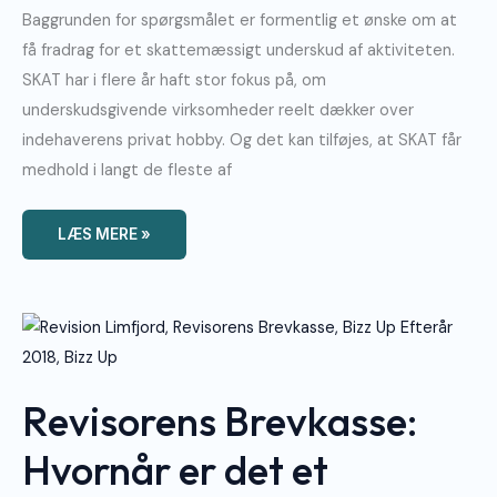
Baggrunden for spørgsmålet er formentlig et ønske om at
få fradrag for et skattemæssigt underskud af aktiviteten.
SKAT har i flere år haft stor fokus på, om
underskudsgivende virksomheder reelt dækker over
indehaverens privat hobby. Og det kan tilføjes, at SKAT får
medhold i langt de fleste af
LÆS MERE »
Revisorens
Brevkasse:
Hvornår
Er
Det
Et
Revisorens Brevkasse:
Arbejdsværelse?
Hvornår er det et