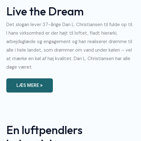
Live
Live the Dream
The
Dream
Det slogan lever 37-årige Dan L. Christiansen til fulde op til.
I hans virksomhed er der højt til loftet, fladt hierarki,
arbejdsglæde og engagement og han realiserer drømme til
alle i hele landet, som drømmer om vand under kølen – vel
at mærke en køl af høj kvalitet. Dan L. Christiansen har alle
dage været
LÆS MERE »
En
Luftpendlers
Bekendelser
En luftpendlers