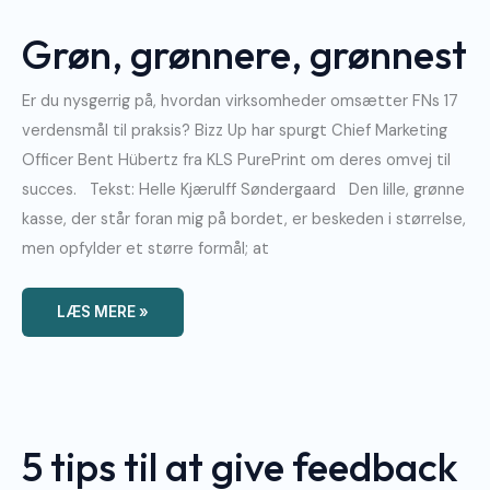
Grønnest
Grøn, grønnere, grønnest
Er du nysgerrig på, hvordan virksomheder omsætter FNs 17
verdensmål til praksis? Bizz Up har spurgt Chief Marketing
Officer Bent Hübertz fra KLS PurePrint om deres omvej til
succes. Tekst: Helle Kjærulff Søndergaard Den lille, grønne
kasse, der står foran mig på bordet, er beskeden i størrelse,
men opfylder et større formål; at
LÆS MERE »
5
Tips
Til
At
5 tips til at give feedback
Give
Feedback
Til