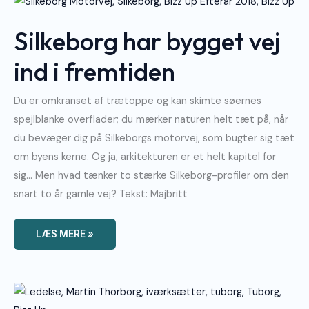
Har
Bygget
Vej
Silkeborg har bygget vej
Ind
I
Fremtiden
ind i fremtiden
Du er omkranset af trætoppe og kan skimte søernes
spejlblanke overflader; du mærker naturen helt tæt på, når
du bevæger dig på Silkeborgs motorvej, som bugter sig tæt
om byens kerne. Og ja, arkitekturen er et helt kapitel for
sig… Men hvad tænker to stærke Silkeborg-profiler om den
snart to år gamle vej? Tekst: Majbritt
LÆS MERE »
Martin
Thorborg:
“Du