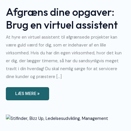
Opgaver:
Brug
Afgræns dine opgaver:
En
Virtuel
Assistent
Brug en virtuel assistent
At hyre en virtuel assistent til afgrænsede projekter kan
være guld værd for dig, som er indehaver af en lille
virksomhed. Hvis du har din egen virksomhed, hvor det kun
er dig, der lægger timerne, så har du sandsynligvis meget
travlt i din hverdag! Du skal nemlig sørge for at servicere
dine kunder og præstere […]
LÆS MERE »
Hvordan
Bliver
Man
En