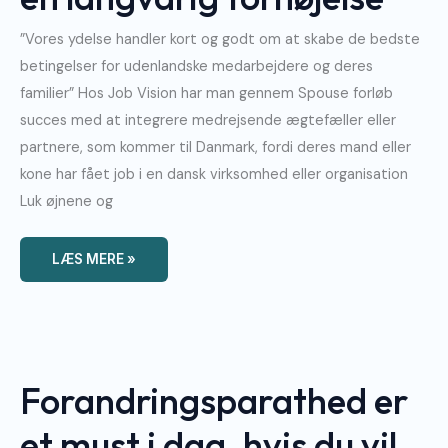
”Vores ydelse handler kort og godt om at skabe de bedste
betingelser for udenlandske medarbejdere og deres
familier” Hos Job Vision har man gennem Spouse forløb
succes med at integrere medrejsende ægtefæller eller
partnere, som kommer til Danmark, fordi deres mand eller
kone har fået job i en dansk virksomhed eller organisation
Luk øjnene og
LÆS MERE »
Forandringsparathed
Er
Et
Must
Forandringsparathed er
I
Dag,
Hvis
Du
et must i dag, hvis du vil
Vil